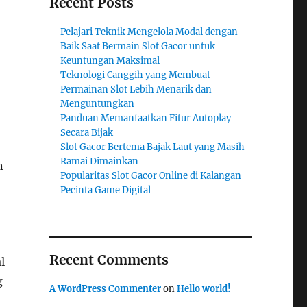
Recent Posts
Pelajari Teknik Mengelola Modal dengan
Baik Saat Bermain Slot Gacor untuk
Keuntungan Maksimal
Teknologi Canggih yang Membuat
Permainan Slot Lebih Menarik dan
Menguntungkan
Panduan Memanfaatkan Fitur Autoplay
Secara Bijak
Slot Gacor Bertema Bajak Laut yang Masih
Ramai Dimainkan
n
Popularitas Slot Gacor Online di Kalangan
Pecinta Game Digital
Recent Comments
l
g
A WordPress Commenter
on
Hello world!