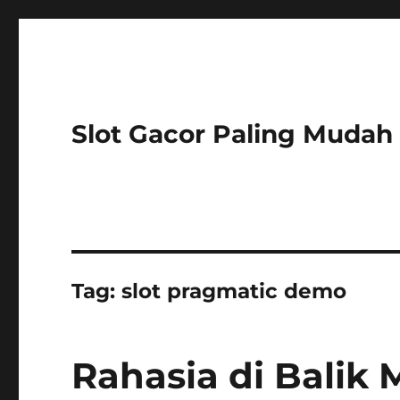
Slot Gacor Paling Mud
Tag:
slot pragmatic demo
Rahasia di Balik