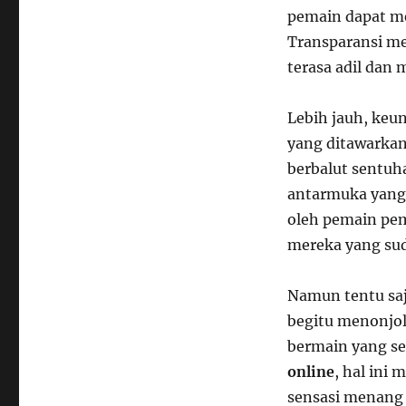
pemain dapat me
Transparansi me
terasa adil dan 
Lebih jauh, keu
yang ditawarkan
berbalut sentu
antarmuka yang
oleh pemain pe
mereka yang su
Namun tentu saj
begitu menonjo
bermain yang se
online
, hal ini
sensasi menang