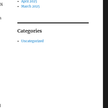
April 2025
Di
March 2025
n
Categories
Uncategorized
l