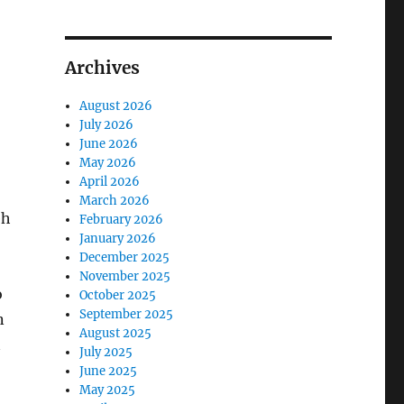
Archives
August 2026
July 2026
June 2026
May 2026
April 2026
March 2026
eh
February 2026
January 2026
December 2025
November 2025
o
October 2025
September 2025
n
August 2025
i
July 2025
June 2025
May 2025