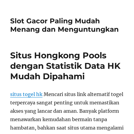
Slot Gacor Paling Mudah
Menang dan Menguntungkan
Situs Hongkong Pools
dengan Statistik Data HK
Mudah Dipahami
situs togel hk
Mencari situs link alternatif togel
terpercaya sangat penting untuk memastikan
akses yang lancar dan aman. Banyak platform
menawarkan kemudahan bermain tanpa
hambatan, bahkan saat situs utama mengalami