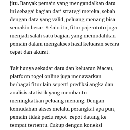
jitu. Banyak pemain yang mengandalkan data
ini sebagai bagian dari strategi mereka, sebab
dengan data yang valid, peluang menang bisa
semakin besar. Selain itu, fitur pajerototo juga
menjadi salah satu bagian yang memudahkan
pemain dalam mengakses hasil keluaran secara
cepat dan akurat.
Tak hanya sekadar data dan keluaran Macau,
platform togel online juga menawarkan
berbagai fitur lain seperti prediksi angka dan
analisis statistik yang membantu
meningkatkan peluang menang. Dengan
kemudahan akses melalui perangkat apa pun,
pemain tidak perlu repot-repot datang ke
tempat tertentu. Cukup dengan koneksi