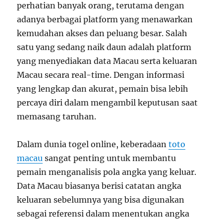
perhatian banyak orang, terutama dengan
adanya berbagai platform yang menawarkan
kemudahan akses dan peluang besar. Salah
satu yang sedang naik daun adalah platform
yang menyediakan data Macau serta keluaran
Macau secara real-time. Dengan informasi
yang lengkap dan akurat, pemain bisa lebih
percaya diri dalam mengambil keputusan saat
memasang taruhan.
Dalam dunia togel online, keberadaan
toto
macau
sangat penting untuk membantu
pemain menganalisis pola angka yang keluar.
Data Macau biasanya berisi catatan angka
keluaran sebelumnya yang bisa digunakan
sebagai referensi dalam menentukan angka