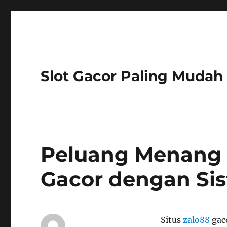
Slot Gacor Paling Mud
Peluang Menang L
Gacor dengan Si
Situs
zalo88
gaco