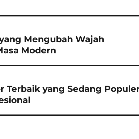
al yang Mengubah Wajah
 Masa Modern
r Terbaik yang Sedang Popule
esional