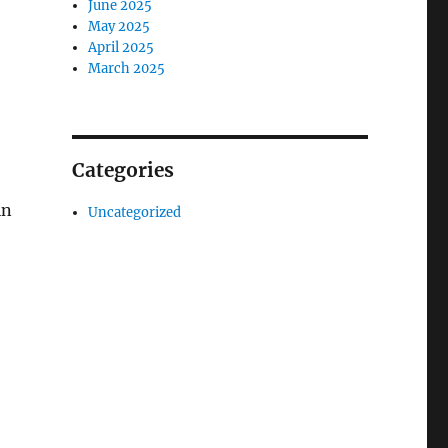
June 2025
May 2025
April 2025
March 2025
Categories
in
Uncategorized