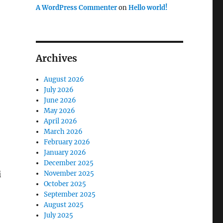
A WordPress Commenter
on
Hello world!
Archives
August 2026
July 2026
June 2026
May 2026
April 2026
March 2026
February 2026
January 2026
December 2025
i
November 2025
October 2025
September 2025
August 2025
July 2025