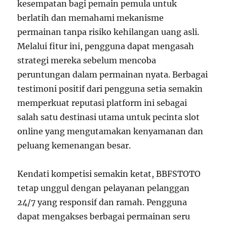
kesempatan bagi pemain pemula untuk
berlatih dan memahami mekanisme
permainan tanpa risiko kehilangan uang asli.
Melalui fitur ini, pengguna dapat mengasah
strategi mereka sebelum mencoba
peruntungan dalam permainan nyata. Berbagai
testimoni positif dari pengguna setia semakin
memperkuat reputasi platform ini sebagai
salah satu destinasi utama untuk pecinta slot
online yang mengutamakan kenyamanan dan
peluang kemenangan besar.
Kendati kompetisi semakin ketat, BBFSTOTO
tetap unggul dengan pelayanan pelanggan
24/7 yang responsif dan ramah. Pengguna
dapat mengakses berbagai permainan seru