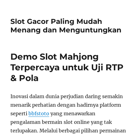
Slot Gacor Paling Mudah
Menang dan Menguntungkan
Demo Slot Mahjong
Terpercaya untuk Uji RTP
& Pola
Inovasi dalam dunia perjudian daring semakin
menarik perhatian dengan hadirnya platform
seperti
bbfstoto
yang menawarkan
pengalaman bermain slot online yang tak
terlupakan. Melalui berbagai pilihan permainan