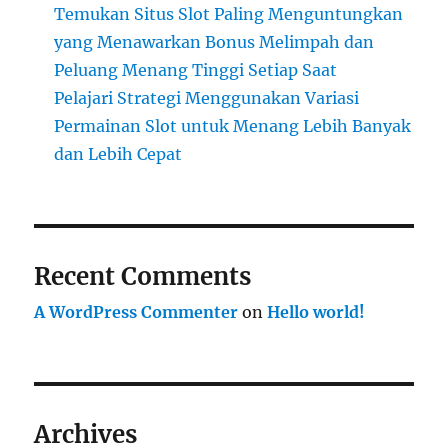
Temukan Situs Slot Paling Menguntungkan
yang Menawarkan Bonus Melimpah dan
Peluang Menang Tinggi Setiap Saat
Pelajari Strategi Menggunakan Variasi
Permainan Slot untuk Menang Lebih Banyak
dan Lebih Cepat
Recent Comments
A WordPress Commenter
on
Hello world!
Archives