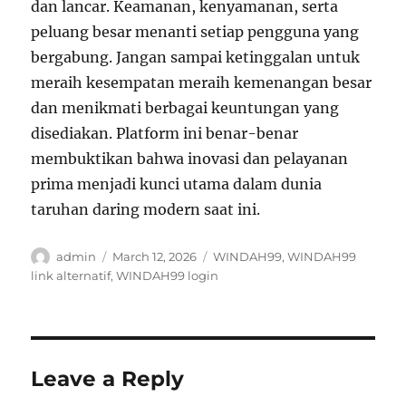
dan lancar. Keamanan, kenyamanan, serta
peluang besar menanti setiap pengguna yang
bergabung. Jangan sampai ketinggalan untuk
meraih kesempatan meraih kemenangan besar
dan menikmati berbagai keuntungan yang
disediakan. Platform ini benar-benar
membuktikan bahwa inovasi dan pelayanan
prima menjadi kunci utama dalam dunia
taruhan daring modern saat ini.
Author
Posted
Tags
admin
March 12, 2026
WINDAH99
,
WINDAH99
on
link alternatif
,
WINDAH99 login
Leave a Reply