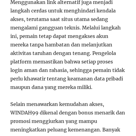
Menggunakan link alternatif juga menjadi
langkah cerdas untuk menghindari kendala
akses, terutama saat situs utama sedang
mengalami gangguan teknis. Melalui langkah
ini, pemain tetap dapat mengakses akun
mereka tanpa hambatan dan melanjutkan
aktivitas taruhan dengan tenang. Pengelola
platform memastikan bahwa setiap proses
login aman dan rahasia, sehingga pemain tidak
perlu khawatir tentang keamanan data pribadi
maupun dana yang mereka miliki.
Selain menawarkan kemudahan akses,
WINDAH99 dikenal dengan bonus menarik dan
promosi menggiurkan yang mampu
meningkatkan peluang kemenangan. Banyak