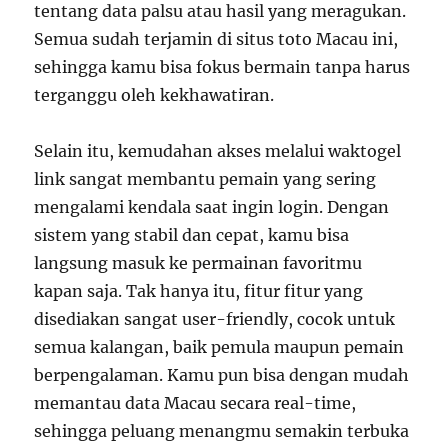
tentang data palsu atau hasil yang meragukan.
Semua sudah terjamin di situs toto Macau ini,
sehingga kamu bisa fokus bermain tanpa harus
terganggu oleh kekhawatiran.
Selain itu, kemudahan akses melalui waktogel
link sangat membantu pemain yang sering
mengalami kendala saat ingin login. Dengan
sistem yang stabil dan cepat, kamu bisa
langsung masuk ke permainan favoritmu
kapan saja. Tak hanya itu, fitur fitur yang
disediakan sangat user-friendly, cocok untuk
semua kalangan, baik pemula maupun pemain
berpengalaman. Kamu pun bisa dengan mudah
memantau data Macau secara real-time,
sehingga peluang menangmu semakin terbuka