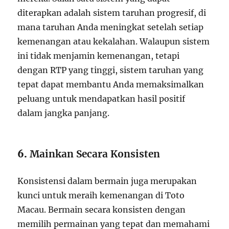
diterapkan adalah sistem taruhan progresif, di
mana taruhan Anda meningkat setelah setiap
kemenangan atau kekalahan. Walaupun sistem
ini tidak menjamin kemenangan, tetapi
dengan RTP yang tinggi, sistem taruhan yang
tepat dapat membantu Anda memaksimalkan
peluang untuk mendapatkan hasil positif
dalam jangka panjang.
6.
Mainkan Secara Konsisten
Konsistensi dalam bermain juga merupakan
kunci untuk meraih kemenangan di Toto
Macau. Bermain secara konsisten dengan
memilih permainan yang tepat dan memahami