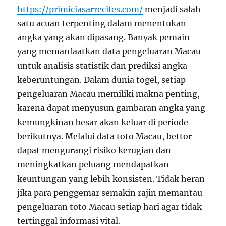
https://primiciasarrecifes.com/
menjadi salah
satu acuan terpenting dalam menentukan
angka yang akan dipasang. Banyak pemain
yang memanfaatkan data pengeluaran Macau
untuk analisis statistik dan prediksi angka
keberuntungan. Dalam dunia togel, setiap
pengeluaran Macau memiliki makna penting,
karena dapat menyusun gambaran angka yang
kemungkinan besar akan keluar di periode
berikutnya. Melalui data toto Macau, bettor
dapat mengurangi risiko kerugian dan
meningkatkan peluang mendapatkan
keuntungan yang lebih konsisten. Tidak heran
jika para penggemar semakin rajin memantau
pengeluaran toto Macau setiap hari agar tidak
tertinggal informasi vital.