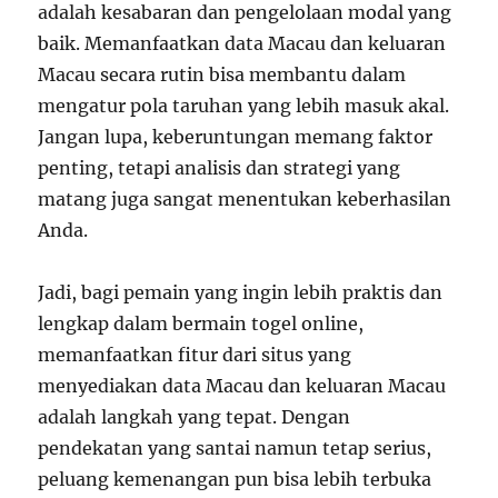
adalah kesabaran dan pengelolaan modal yang
baik. Memanfaatkan data Macau dan keluaran
Macau secara rutin bisa membantu dalam
mengatur pola taruhan yang lebih masuk akal.
Jangan lupa, keberuntungan memang faktor
penting, tetapi analisis dan strategi yang
matang juga sangat menentukan keberhasilan
Anda.
Jadi, bagi pemain yang ingin lebih praktis dan
lengkap dalam bermain togel online,
memanfaatkan fitur dari situs yang
menyediakan data Macau dan keluaran Macau
adalah langkah yang tepat. Dengan
pendekatan yang santai namun tetap serius,
peluang kemenangan pun bisa lebih terbuka