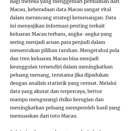
Bagi mereka yang menggemari permainan dari
Macau, keberadaan data Macau sangat vital
dalam merancang strategi kemenangan. Data
ini menyajikan informasi penting terkait
keluaran Macau terbaru, angka-angka yang
sering menjadi acuan para penjudi dalam
menentukan pilihan taruhan. Mengetahui pola
dan tren keluaran Macau bisa menjadi
keunggulan tersendiri dalam meningkatkan
peluang menang, terutama jika dipadukan
dengan analisis statistik yang cermat. Melalui
data yang akurat dan terpercaya, bettor
mampu mengurangi risiko kerugian dan
meningkatkan peluang memperoleh hasil yang
memuaskan dari toto Macau.