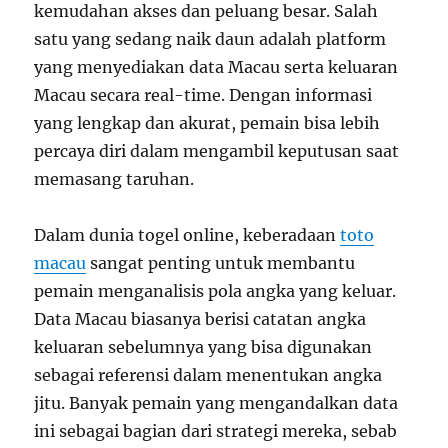
kemudahan akses dan peluang besar. Salah
satu yang sedang naik daun adalah platform
yang menyediakan data Macau serta keluaran
Macau secara real-time. Dengan informasi
yang lengkap dan akurat, pemain bisa lebih
percaya diri dalam mengambil keputusan saat
memasang taruhan.
Dalam dunia togel online, keberadaan
toto
macau
sangat penting untuk membantu
pemain menganalisis pola angka yang keluar.
Data Macau biasanya berisi catatan angka
keluaran sebelumnya yang bisa digunakan
sebagai referensi dalam menentukan angka
jitu. Banyak pemain yang mengandalkan data
ini sebagai bagian dari strategi mereka, sebab