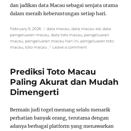
dan jadikan data Macau sebagai senjata utama
dalam meraih keberuntungan setiap hari.
Posted
Tags
February 9, 2026
data macau
,
data macau 4d
,
data
on
pengeluaran macau
,
data toto macau
,
pengeluaran
macau
,
pengeluaran macau hari ini
,
pengeluaran toto
on
macau
,
toto macau
Leave a comment
Mengapa
Toto
Macau
Prediksi Toto Macau
Jadi
Pilihan
Paling Akurat dan Mudah
Favorit
Dimengerti
Pemain
yang
Ingin
Hasil
Bermain judi togel memang selalu menarik
Maksimal
perhatian banyak orang, terutama dengan
adanya berbagai platform yang menawarkan