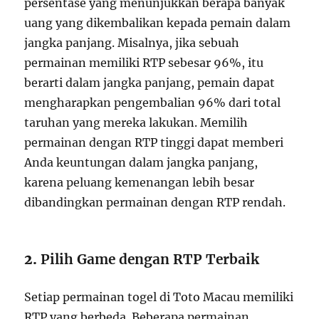
persentase yang menunjukkan berapa banyak
uang yang dikembalikan kepada pemain dalam
jangka panjang. Misalnya, jika sebuah
permainan memiliki RTP sebesar 96%, itu
berarti dalam jangka panjang, pemain dapat
mengharapkan pengembalian 96% dari total
taruhan yang mereka lakukan. Memilih
permainan dengan RTP tinggi dapat memberi
Anda keuntungan dalam jangka panjang,
karena peluang kemenangan lebih besar
dibandingkan permainan dengan RTP rendah.
2.
Pilih Game dengan RTP Terbaik
Setiap permainan togel di Toto Macau memiliki
RTP yang berbeda. Beberapa permainan