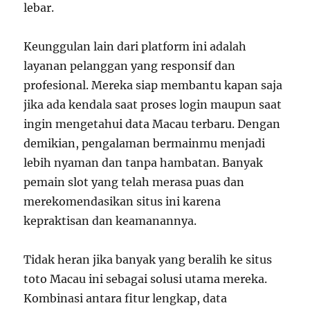
lebar.
Keunggulan lain dari platform ini adalah
layanan pelanggan yang responsif dan
profesional. Mereka siap membantu kapan saja
jika ada kendala saat proses login maupun saat
ingin mengetahui data Macau terbaru. Dengan
demikian, pengalaman bermainmu menjadi
lebih nyaman dan tanpa hambatan. Banyak
pemain slot yang telah merasa puas dan
merekomendasikan situs ini karena
kepraktisan dan keamanannya.
Tidak heran jika banyak yang beralih ke situs
toto Macau ini sebagai solusi utama mereka.
Kombinasi antara fitur lengkap, data