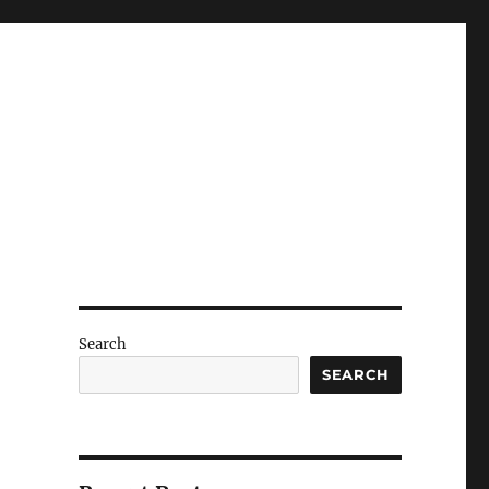
Search
SEARCH