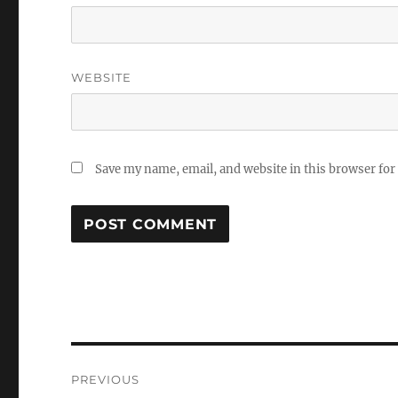
WEBSITE
Save my name, email, and website in this browser for
Post
PREVIOUS