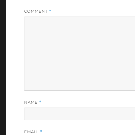
COMMENT
*
NAME
*
EMAIL
*