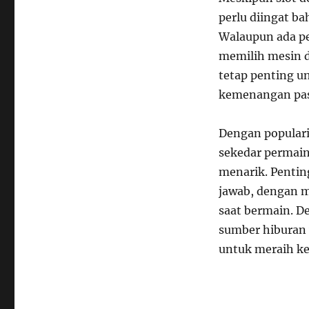
perlu diingat b
Walaupun ada pe
memilih mesin 
tetap penting un
kemenangan pas
Dengan populari
sekedar permaina
menarik. Pentin
jawab, dengan m
saat bermain. D
sumber hiburan
untuk meraih k