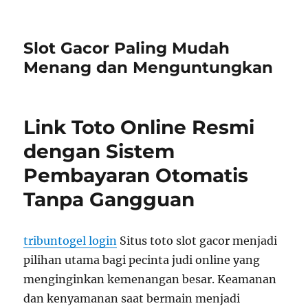
Slot Gacor Paling Mudah
Menang dan Menguntungkan
Link Toto Online Resmi
dengan Sistem
Pembayaran Otomatis
Tanpa Gangguan
tribuntogel login
Situs toto slot gacor menjadi
pilihan utama bagi pecinta judi online yang
menginginkan kemenangan besar. Keamanan
dan kenyamanan saat bermain menjadi