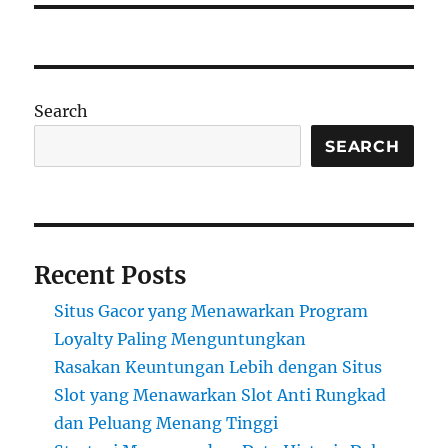
Search
SEARCH
Recent Posts
Situs Gacor yang Menawarkan Program
Loyalty Paling Menguntungkan
Rasakan Keuntungan Lebih dengan Situs
Slot yang Menawarkan Slot Anti Rungkad
dan Peluang Menang Tinggi