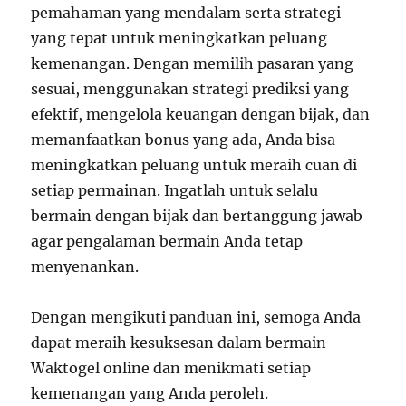
pemahaman yang mendalam serta strategi
yang tepat untuk meningkatkan peluang
kemenangan. Dengan memilih pasaran yang
sesuai, menggunakan strategi prediksi yang
efektif, mengelola keuangan dengan bijak, dan
memanfaatkan bonus yang ada, Anda bisa
meningkatkan peluang untuk meraih cuan di
setiap permainan. Ingatlah untuk selalu
bermain dengan bijak dan bertanggung jawab
agar pengalaman bermain Anda tetap
menyenankan.
Dengan mengikuti panduan ini, semoga Anda
dapat meraih kesuksesan dalam bermain
Waktogel online dan menikmati setiap
kemenangan yang Anda peroleh.