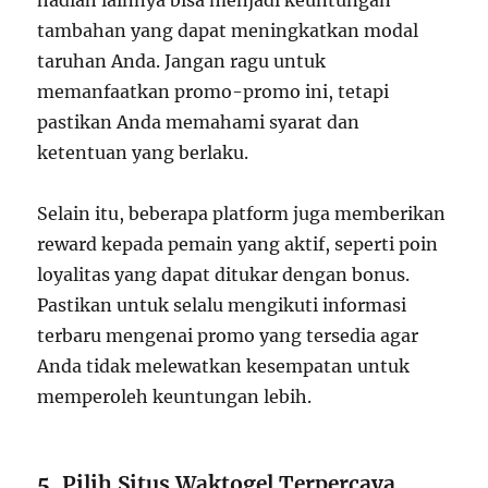
hadiah lainnya bisa menjadi keuntungan
tambahan yang dapat meningkatkan modal
taruhan Anda. Jangan ragu untuk
memanfaatkan promo-promo ini, tetapi
pastikan Anda memahami syarat dan
ketentuan yang berlaku.
Selain itu, beberapa platform juga memberikan
reward kepada pemain yang aktif, seperti poin
loyalitas yang dapat ditukar dengan bonus.
Pastikan untuk selalu mengikuti informasi
terbaru mengenai promo yang tersedia agar
Anda tidak melewatkan kesempatan untuk
memperoleh keuntungan lebih.
5.
Pilih Situs Waktogel Terpercaya