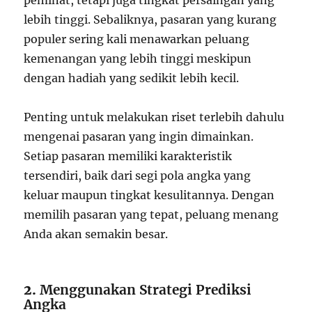
peminat, tetapi juga tingkat persaingan yang
lebih tinggi. Sebaliknya, pasaran yang kurang
populer sering kali menawarkan peluang
kemenangan yang lebih tinggi meskipun
dengan hadiah yang sedikit lebih kecil.
Penting untuk melakukan riset terlebih dahulu
mengenai pasaran yang ingin dimainkan.
Setiap pasaran memiliki karakteristik
tersendiri, baik dari segi pola angka yang
keluar maupun tingkat kesulitannya. Dengan
memilih pasaran yang tepat, peluang menang
Anda akan semakin besar.
2.
Menggunakan Strategi Prediksi
Angka