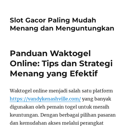
Slot Gacor Paling Mudah
Menang dan Menguntungkan
Panduan Waktogel
Online: Tips dan Strategi
Menang yang Efektif
Waktogel online menjadi salah satu platform
https://vandykenashville.com/
yang banyak
digunakan oleh pemain togel untuk meraih
keuntungan. Dengan berbagai pilihan pasaran
dan kemudahan akses melalui perangkat