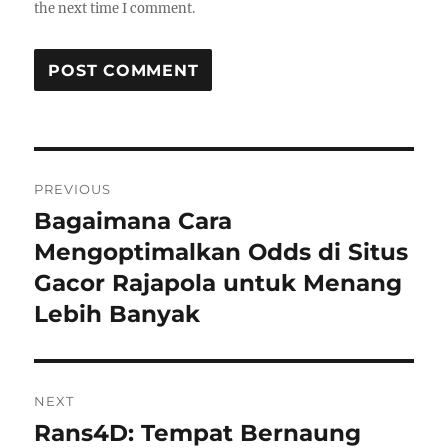
the next time I comment.
Post
PREVIOUS
navigation
Bagaimana Cara
Previous
post:
Mengoptimalkan Odds di Situs
Gacor Rajapola untuk Menang
Lebih Banyak
NEXT
Rans4D: Tempat Bernaung
Next