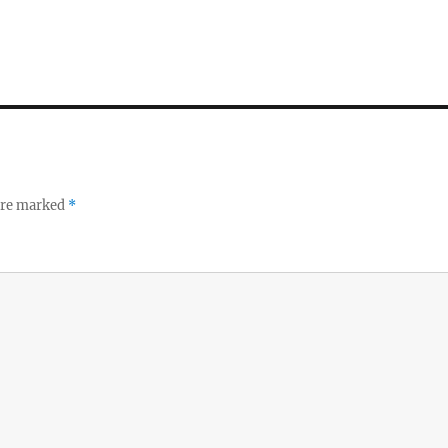
 are marked
*