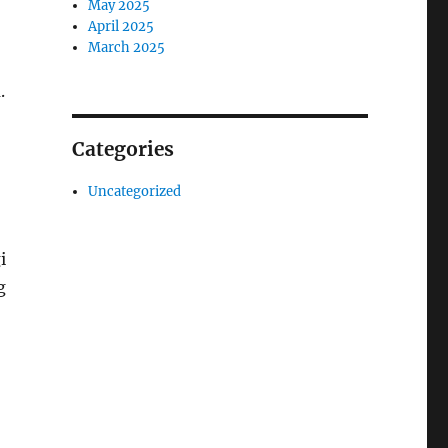
May 2025
April 2025
March 2025
.
Categories
Uncategorized
i
g