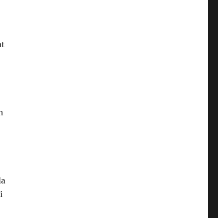
at
n
da
i