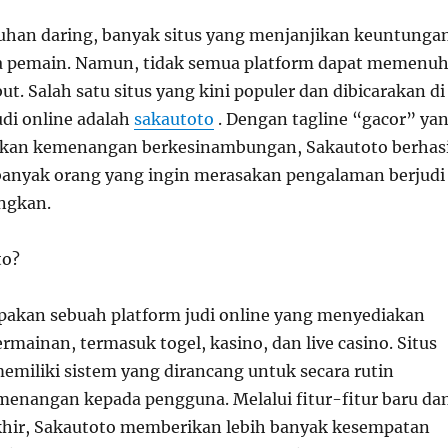
uhan daring, banyak situs yang menjanjikan keuntunga
a pemain. Namun, tidak semua platform dapat memenuh
but. Salah satu situs yang kini populer dan dibicarakan di
udi online adalah
sakautoto
. Dengan tagline “gacor” ya
ikan kemenangan berkesinambungan, Sakautoto berhasi
anyak orang yang ingin merasakan pengalaman berjudi
ngkan.
to?
akan sebuah platform judi online yang menyediakan
ermainan, termasuk togel, kasino, dan live casino. Situs
emiliki sistem yang dirancang untuk secara rutin
nangan kepada pengguna. Melalui fitur-fitur baru da
khir, Sakautoto memberikan lebih banyak kesempatan