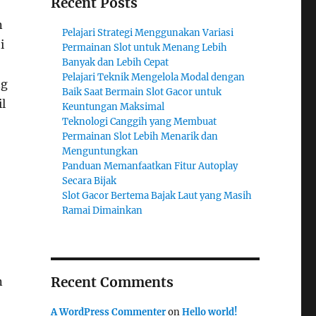
Recent Posts
n
Pelajari Strategi Menggunakan Variasi
i
Permainan Slot untuk Menang Lebih
Banyak dan Lebih Cepat
Pelajari Teknik Mengelola Modal dengan
ng
Baik Saat Bermain Slot Gacor untuk
l
Keuntungan Maksimal
Teknologi Canggih yang Membuat
Permainan Slot Lebih Menarik dan
Menguntungkan
Panduan Memanfaatkan Fitur Autoplay
Secara Bijak
Slot Gacor Bertema Bajak Laut yang Masih
Ramai Dimainkan
Recent Comments
n
A WordPress Commenter
on
Hello world!