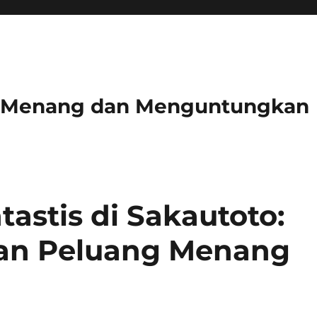
ah Menang dan Menguntungkan
stis di Sakautoto:
gan Peluang Menang