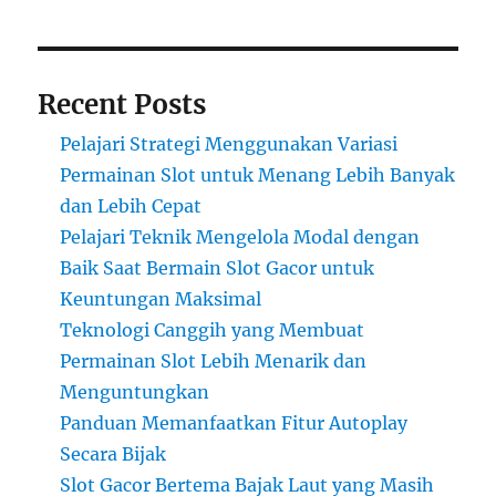
Recent Posts
Pelajari Strategi Menggunakan Variasi
Permainan Slot untuk Menang Lebih Banyak
dan Lebih Cepat
Pelajari Teknik Mengelola Modal dengan
Baik Saat Bermain Slot Gacor untuk
Keuntungan Maksimal
Teknologi Canggih yang Membuat
Permainan Slot Lebih Menarik dan
Menguntungkan
Panduan Memanfaatkan Fitur Autoplay
Secara Bijak
Slot Gacor Bertema Bajak Laut yang Masih