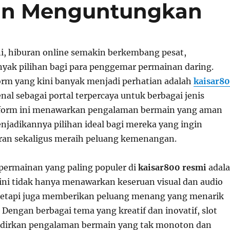
an Menguntungkan
ni, hiburan online semakin berkembang pesat,
ak pilihan bagi para penggemar permainan daring.
form yang kini banyak menjadi perhatian adalah
kaisar8
enal sebagai portal terpercaya untuk berbagai jenis
tform ini menawarkan pengalaman bermain yang aman
jadikannya pilihan ideal bagi mereka yang ingin
ran sekaligus meraih peluang kemenangan.
 permainan yang paling populer di
kaisar800 resmi
adal
ini tidak hanya menawarkan keseruan visual dan audio
tetapi juga memberikan peluang menang yang menarik
Dengan berbagai tema yang kreatif dan inovatif, slot
rkan pengalaman bermain yang tak monoton dan