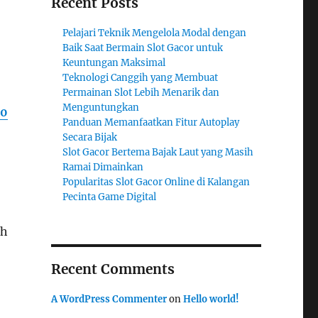
Recent Posts
Pelajari Teknik Mengelola Modal dengan
Baik Saat Bermain Slot Gacor untuk
Keuntungan Maksimal
Teknologi Canggih yang Membuat
Permainan Slot Lebih Menarik dan
Menguntungkan
00
Panduan Memanfaatkan Fitur Autoplay
Secara Bijak
Slot Gacor Bertema Bajak Laut yang Masih
Ramai Dimainkan
Popularitas Slot Gacor Online di Kalangan
Pecinta Game Digital
ah
Recent Comments
A WordPress Commenter
on
Hello world!