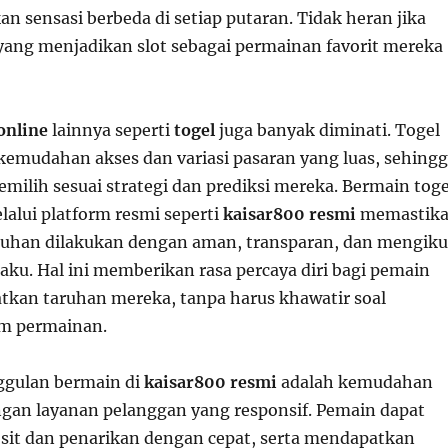
n sensasi berbeda di setiap putaran. Tidak heran jika
ang menjadikan slot sebagai permainan favorit mereka
 online
lainnya seperti
togel
juga banyak diminati. Togel
kemudahan akses dan variasi pasaran yang luas, sehing
milih sesuai strategi dan prediksi mereka. Bermain toge
lalui platform resmi seperti
kaisar800 resmi
memastik
ruhan dilakukan dengan aman, transparan, dan mengiku
aku. Hal ini memberikan rasa percaya diri bagi pemain
kan taruhan mereka, tanpa harus khawatir soal
em permainan.
ggulan bermain di
kaisar800 resmi
adalah kemudahan
gan layanan pelanggan yang responsif. Pemain dapat
it dan penarikan dengan cepat, serta mendapatkan