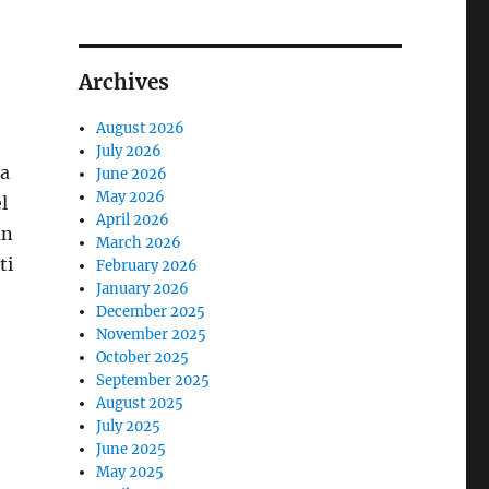
Archives
August 2026
July 2026
ga
June 2026
May 2026
l
April 2026
an
March 2026
ti
February 2026
January 2026
December 2025
November 2025
October 2025
September 2025
August 2025
July 2025
June 2025
May 2025