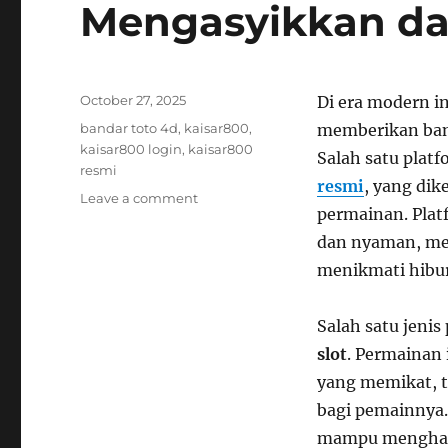
Mengasyikkan d
Posted
October 27, 2025
Di era modern i
on
Tags
bandar toto 4d
,
kaisar800
,
memberikan bany
kaisar800 login
,
kaisar800
Salah satu plat
resmi
resmi
, yang dik
on
Leave a comment
permainan. Pla
Menyelami
Hiburan
dan nyaman, men
Online
menikmati hibu
yang
Mengasyikkan
dan
Salah satu jenis
Menguntungkan
slot
. Permainan 
yang memikat, 
bagi pemainnya. 
mampu menghadi