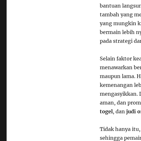
bantuan langsung
tambah yang memb
yang mungkin k
bermain lebih 
pada strategi da
Selain faktor 
menawarkan ber
maupun lama. Ha
kemenangan leb
mengasyikkan. D
aman, dan promo
togel
, dan
judi 
Tidak hanya itu,
sehingga pemain