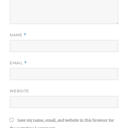
NAME
*
EMAIL
*
WEBSITE
Save my name, email, and website in this browser for