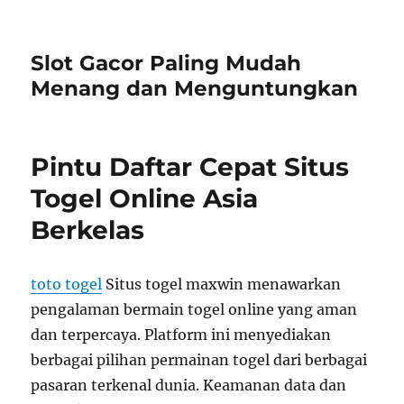
Slot Gacor Paling Mudah
Menang dan Menguntungkan
Pintu Daftar Cepat Situs
Togel Online Asia
Berkelas
toto togel
Situs togel maxwin menawarkan
pengalaman bermain togel online yang aman
dan terpercaya. Platform ini menyediakan
berbagai pilihan permainan togel dari berbagai
pasaran terkenal dunia. Keamanan data dan