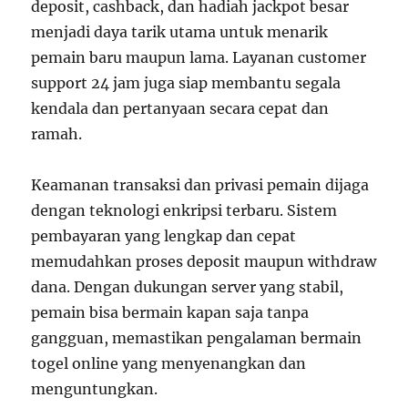
deposit, cashback, dan hadiah jackpot besar
menjadi daya tarik utama untuk menarik
pemain baru maupun lama. Layanan customer
support 24 jam juga siap membantu segala
kendala dan pertanyaan secara cepat dan
ramah.
Keamanan transaksi dan privasi pemain dijaga
dengan teknologi enkripsi terbaru. Sistem
pembayaran yang lengkap dan cepat
memudahkan proses deposit maupun withdraw
dana. Dengan dukungan server yang stabil,
pemain bisa bermain kapan saja tanpa
gangguan, memastikan pengalaman bermain
togel online yang menyenangkan dan
menguntungkan.