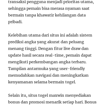
transaksi pengguna menjadi prioritas utama,
sehingga pemain bisa merasa nyaman saat
bermain tanpa khawatir kehilangan data
pribadi.
Kelebihan utama dari situs ini adalah sistem
prediksi angka yang akurat dan peluang
menang tinggi. Dengan fitur live draw dan
update hasil secara real-time, pemain dapat
mengikuti perkembangan angka terbaru.
Tampilan antarmuka yang user-friendly
memudahkan navigasi dan meningkatkan
kenyamanan selama bermain togel.
Selain itu, situs togel maxwin menyediakan
bonus dan promosi menarik setiap hari. Bonus