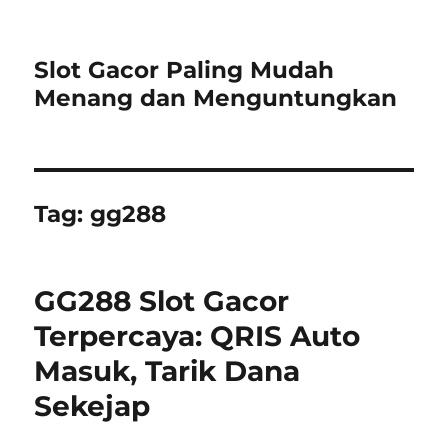
Slot Gacor Paling Mudah
Menang dan Menguntungkan
Tag:
gg288
GG288 Slot Gacor
Terpercaya: QRIS Auto
Masuk, Tarik Dana
Sekejap