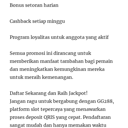
Bonus setoran harian
Cashback setiap minggu
Program loyalitas untuk anggota yang aktif
Semua promosi ini dirancang untuk
memberikan manfaat tambahan bagi pemain
dan meningkatkan kemungkinan mereka
untuk meraih kemenangan.
Daftar Sekarang dan Raih Jackpot!
Jangan ragu untuk bergabung dengan GG288,
platform slot tepercaya yang menawarkan
proses deposit QRIS yang cepat. Pendaftaran
sangat mudah dan hanya memakan waktu