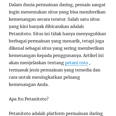
Dalam dunia permainan daring, pemain sangat
ingin menemukan situs yang bisa memberikan
kemenangan secara teratur. Salah satu situs
yang kini banyak dibicarakan adalah
Petanitoto. Situs ini tidak hanya menyuguhkan
berbagai permainan yang menarik, tetapi juga
dikenal sebagai situs yang sering memberikan
kemenangan kepada penggunanya. Artikel ini
akan menjelaskan tentang
petani toto
,
termasuk jenis permainan yang tersedia dan
cara untuk meningkatkan peluang
kemenangan Anda.
Apa Itu Petanitoto?
Petanitoto adalah platform permainan daring