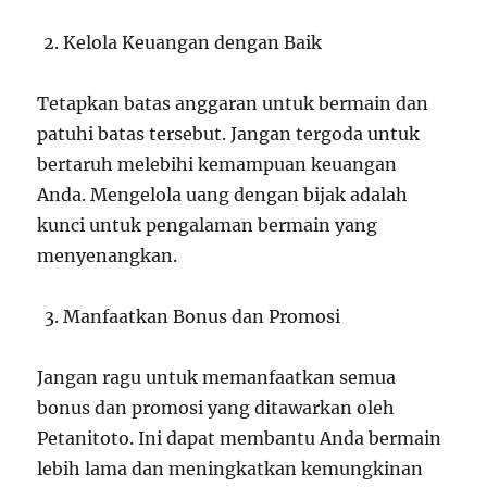
Kelola Keuangan dengan Baik
Tetapkan batas anggaran untuk bermain dan
patuhi batas tersebut. Jangan tergoda untuk
bertaruh melebihi kemampuan keuangan
Anda. Mengelola uang dengan bijak adalah
kunci untuk pengalaman bermain yang
menyenangkan.
Manfaatkan Bonus dan Promosi
Jangan ragu untuk memanfaatkan semua
bonus dan promosi yang ditawarkan oleh
Petanitoto. Ini dapat membantu Anda bermain
lebih lama dan meningkatkan kemungkinan