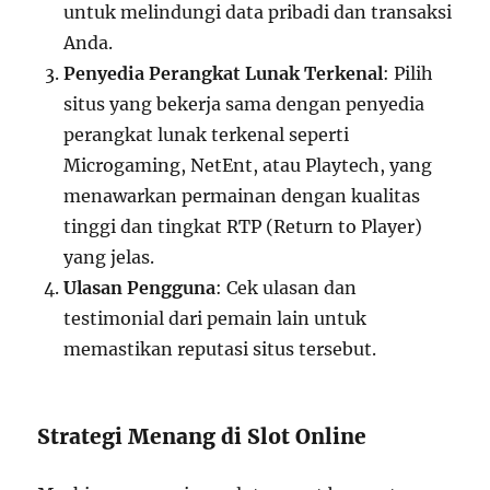
untuk melindungi data pribadi dan transaksi
Anda.
Penyedia Perangkat Lunak Terkenal
: Pilih
situs yang bekerja sama dengan penyedia
perangkat lunak terkenal seperti
Microgaming, NetEnt, atau Playtech, yang
menawarkan permainan dengan kualitas
tinggi dan tingkat RTP (Return to Player)
yang jelas.
Ulasan Pengguna
: Cek ulasan dan
testimonial dari pemain lain untuk
memastikan reputasi situs tersebut.
Strategi Menang di Slot Online