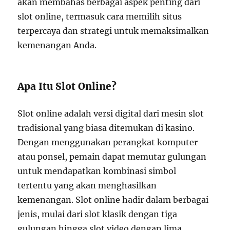
akan membahas berbagai aspek penting dari
slot online, termasuk cara memilih situs
terpercaya dan strategi untuk memaksimalkan
kemenangan Anda.
Apa Itu Slot Online?
Slot online adalah versi digital dari mesin slot
tradisional yang biasa ditemukan di kasino.
Dengan menggunakan perangkat komputer
atau ponsel, pemain dapat memutar gulungan
untuk mendapatkan kombinasi simbol
tertentu yang akan menghasilkan
kemenangan. Slot online hadir dalam berbagai
jenis, mulai dari slot klasik dengan tiga
gulungan hingga slot video dengan lima