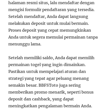
halaman resmi situs, lalu mendaftar dengan
mengisi formulir pendaftaran yang tersedia.
Setelah mendaftar, Anda dapat langsung
melakukan deposit untuk mulai bermain.
Proses deposit yang cepat memungkinkan
Anda untuk segera memulai permainan tanpa
menunggu lama.
Setelah memiliki saldo, Anda dapat memilih
permainan togel yang ingin dimainkan.
Pastikan untuk mempelajari aturan dan
strategi yang tepat agar peluang menang
semakin besar. BBFSToto juga sering
memberikan promo menarik, seperti bonus
deposit dan cashback, yang dapat
meningkatkan pengalaman bermain Anda.