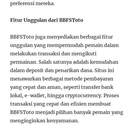
preferensi mereka.
Fitur Unggulan dari BBFSToto
BBFSToto juga menyediakan berbagai fitur
unggulan yang mempermudah pemain dalam
melakukan transaksi dan mengikuti
permainan. Salah satunya adalah kemudahan
dalam deposit dan penarikan dana. Situs ini
menawarkan berbagai metode pembayaran
yang cepat dan aman, seperti transfer bank
lokal, e-wallet, hingga cryptocurrency. Proses
transaksi yang cepat dan efisien membuat
BBFSToto menjadi pilihan banyak pemain yang
menginginkan kenyamanan.