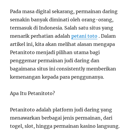
Solid
Pada masa digital sekarang, permainan daring
semakin banyak diminati oleh orang-orang,
termasuk di Indonesia. Salah satu situs yang
menarik perhatian adalah
petani toto
. Dalam
artikel ini, kita akan melihat alasan mengapa
Petanitoto menjadi pilihan utama bagi
penggemar permainan judi daring dan
bagaimana situs ini consistently memberikan
kemenangan kepada para penggunanya.
Apa Itu Petanitoto?
Petanitoto adalah platform judi daring yang
menawarkan berbagai jenis permainan, dari
togel, slot, hingga permainan kasino langsung.