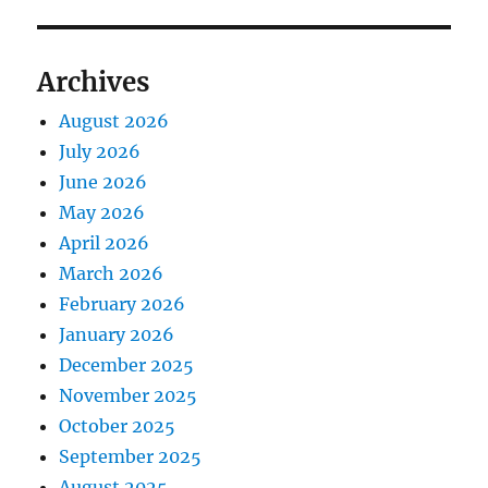
Archives
August 2026
July 2026
June 2026
May 2026
April 2026
March 2026
February 2026
January 2026
December 2025
November 2025
October 2025
September 2025
August 2025