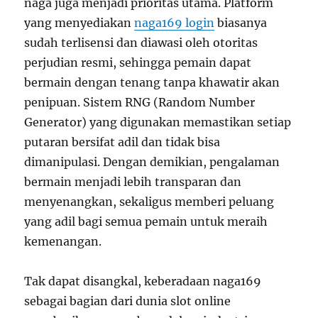
naga juga menjadi prioritas utama. Platform
yang menyediakan
naga169 login
biasanya
sudah terlisensi dan diawasi oleh otoritas
perjudian resmi, sehingga pemain dapat
bermain dengan tenang tanpa khawatir akan
penipuan. Sistem RNG (Random Number
Generator) yang digunakan memastikan setiap
putaran bersifat adil dan tidak bisa
dimanipulasi. Dengan demikian, pengalaman
bermain menjadi lebih transparan dan
menyenangkan, sekaligus memberi peluang
yang adil bagi semua pemain untuk meraih
kemenangan.
Tak dapat disangkal, keberadaan naga169
sebagai bagian dari dunia slot online