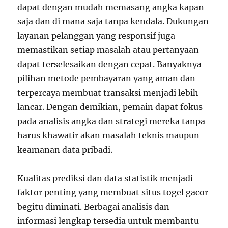
dapat dengan mudah memasang angka kapan
saja dan di mana saja tanpa kendala. Dukungan
layanan pelanggan yang responsif juga
memastikan setiap masalah atau pertanyaan
dapat terselesaikan dengan cepat. Banyaknya
pilihan metode pembayaran yang aman dan
terpercaya membuat transaksi menjadi lebih
lancar. Dengan demikian, pemain dapat fokus
pada analisis angka dan strategi mereka tanpa
harus khawatir akan masalah teknis maupun
keamanan data pribadi.
Kualitas prediksi dan data statistik menjadi
faktor penting yang membuat situs togel gacor
begitu diminati. Berbagai analisis dan
informasi lengkap tersedia untuk membantu