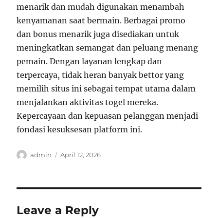
menarik dan mudah digunakan menambah
kenyamanan saat bermain. Berbagai promo
dan bonus menarik juga disediakan untuk
meningkatkan semangat dan peluang menang
pemain. Dengan layanan lengkap dan
terpercaya, tidak heran banyak bettor yang
memilih situs ini sebagai tempat utama dalam
menjalankan aktivitas togel mereka.
Kepercayaan dan kepuasan pelanggan menjadi
fondasi kesuksesan platform ini.
Author
Posted
admin
April 12, 2026
on
Leave a Reply