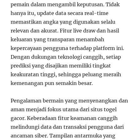
pemain dalam mengambil keputusan. Tidak
hanya itu, update data secara real-time
memastikan angka yang digunakan selalu
relevan dan akurat. Fitur live draw dan hasil
keluaran yang transparan menambah
kepercayaan pengguna terhadap platform ini.
Dengan dukungan teknologi canggih, setiap
prediksi yang disajikan memiliki tingkat
keakuratan tinggi, sehingga peluang meraih
kemenangan pun semakin besar.
Pengalaman bermain yang menyenangkan dan
aman menjadi fokus utama dari situs togel
gacor. Keberadaan fitur keamanan canggih
melindungi data dan transaksi pengguna dari
ancaman siber. Tampilan antarmuka yang