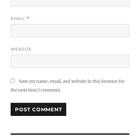
EMAIL
*
WEBSITE
Save my name, email, and website in this browser for
the next time I comment.