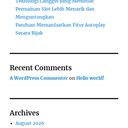
Teknologi Canggih yang Membuat
Permainan Slot Lebih Menarik dan
Menguntungkan
Panduan Memanfaatkan Fitur Autoplay
Secara Bijak
Recent Comments
A WordPress Commenter
on
Hello world!
Archives
August 2026