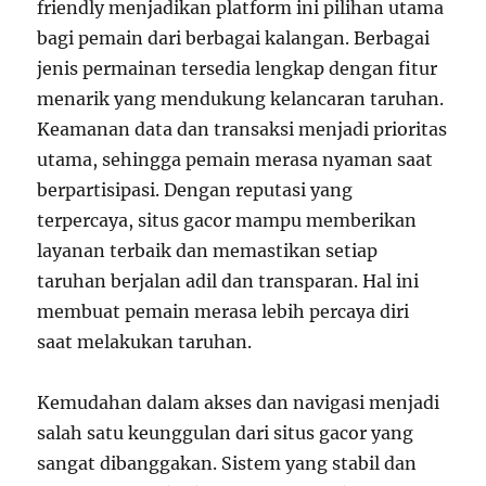
friendly menjadikan platform ini pilihan utama
bagi pemain dari berbagai kalangan. Berbagai
jenis permainan tersedia lengkap dengan fitur
menarik yang mendukung kelancaran taruhan.
Keamanan data dan transaksi menjadi prioritas
utama, sehingga pemain merasa nyaman saat
berpartisipasi. Dengan reputasi yang
terpercaya, situs gacor mampu memberikan
layanan terbaik dan memastikan setiap
taruhan berjalan adil dan transparan. Hal ini
membuat pemain merasa lebih percaya diri
saat melakukan taruhan.
Kemudahan dalam akses dan navigasi menjadi
salah satu keunggulan dari situs gacor yang
sangat dibanggakan. Sistem yang stabil dan