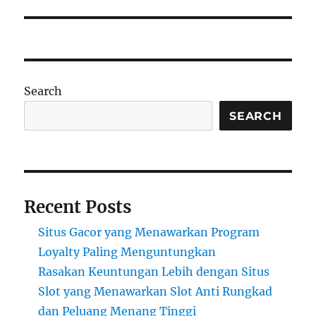
Search
SEARCH
Recent Posts
Situs Gacor yang Menawarkan Program
Loyalty Paling Menguntungkan
Rasakan Keuntungan Lebih dengan Situs
Slot yang Menawarkan Slot Anti Rungkad
dan Peluang Menang Tinggi