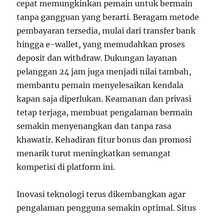
cepat memungkinkan pemain untuk bermain
tanpa gangguan yang berarti. Beragam metode
pembayaran tersedia, mulai dari transfer bank
hingga e-wallet, yang memudahkan proses
deposit dan withdraw. Dukungan layanan
pelanggan 24 jam juga menjadi nilai tambah,
membantu pemain menyelesaikan kendala
kapan saja diperlukan. Keamanan dan privasi
tetap terjaga, membuat pengalaman bermain
semakin menyenangkan dan tanpa rasa
khawatir. Kehadiran fitur bonus dan promosi
menarik turut meningkatkan semangat
kompetisi di platform ini.
Inovasi teknologi terus dikembangkan agar
pengalaman pengguna semakin optimal. Situs