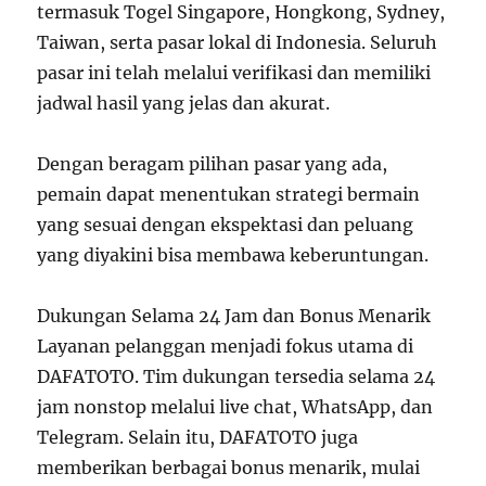
termasuk Togel Singapore, Hongkong, Sydney,
Taiwan, serta pasar lokal di Indonesia. Seluruh
pasar ini telah melalui verifikasi dan memiliki
jadwal hasil yang jelas dan akurat.
Dengan beragam pilihan pasar yang ada,
pemain dapat menentukan strategi bermain
yang sesuai dengan ekspektasi dan peluang
yang diyakini bisa membawa keberuntungan.
Dukungan Selama 24 Jam dan Bonus Menarik
Layanan pelanggan menjadi fokus utama di
DAFATOTO. Tim dukungan tersedia selama 24
jam nonstop melalui live chat, WhatsApp, dan
Telegram. Selain itu, DAFATOTO juga
memberikan berbagai bonus menarik, mulai