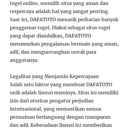
togel online, memilih situs yang aman dan
terpercaya adalah hal yang sangat penting.
Saat ini, DAFATOTO menarik perhatian banyak
penggemar togel. Diakui sebagai situs togel
yang dapat diandalkan, DAFATOTO
menawarkan pengalaman bermain yang aman,
adil, dan menguntungkan untuk para
anggotanya.
Legalitas yang Menjamin Kepercayaan
Salah satu faktor yang membuat DAFATOTO
unik adalah lisensi resminya. Situs ini memiliki
izin dari otoritas pengatur perjudian
internasional, yang memastikan semua
permainan berlangsung dengan transparan
dan adil. Keberadaan lisensi ini memberikan