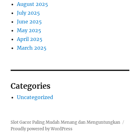
August 2025
July 2025
June 2025
May 2025
April 2025
March 2025
Categories
Uncategorized
Slot Gacor Paling Mudah Menang dan Menguntungkan
Proudly powered by WordPress