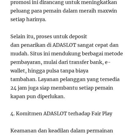
promosi ini dirancang untuk meningkatkan
peluang para pemain dalam meraih maxwin
setiap harinya.
Selain itu, proses untuk deposit
dan penarikan di ADASLOT sangat cepat dan
mudah. Situs ini mendukung berbagai metode
pembayaran, mulai dari transfer bank, e-
wallet, hingga pulsa tanpa biaya
tambahan. Layanan pelanggan yang tersedia
24 jam juga siap membantu setiap pemain
kapan pun diperlukan.
4. Komitmen ADASLOT terhadap Fair Play
Keamanan dan keadilan dalam permainan