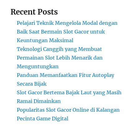
Recent Posts
Pelajari Teknik Mengelola Modal dengan
Baik Saat Bermain Slot Gacor untuk
Keuntungan Maksimal
Teknologi Canggih yang Membuat
Permainan Slot Lebih Menarik dan
Menguntungkan
Panduan Memanfaatkan Fitur Autoplay
Secara Bijak
Slot Gacor Bertema Bajak Laut yang Masih
Ramai Dimainkan
Popularitas Slot Gacor Online di Kalangan
Pecinta Game Digital