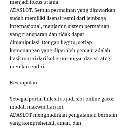
menjadi fokus utama
ADASLOT. Semua permainan yang ditawarkan
sudah memiliki lisensi resmi dari lembaga
internasional, menjamin sistem permainan
yang transparan dan tidak dapat
dimanipulasi. Dengan begitu, setiap
kemenangan yang diperoleh pemain adalah
hasil murni dari keberuntungan dan strategi
mereka sendiri.
Kesimpulan
Sebagai portal link situs judi slot online gacor
mudah maxwin hari ini,
ADASLOT menghadirkan pengalaman bermain
yang komprehensif, aman, dan