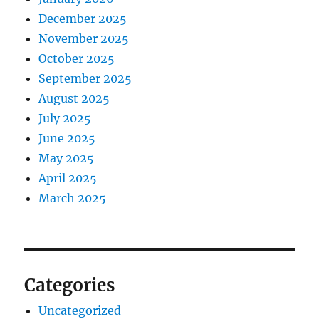
December 2025
November 2025
October 2025
September 2025
August 2025
July 2025
June 2025
May 2025
April 2025
March 2025
Categories
Uncategorized