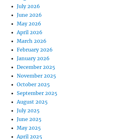
July 2026
June 2026
May 2026
April 2026
March 2026
February 2026
January 2026
December 2025
November 2025
October 2025
September 2025
August 2025
July 2025
June 2025
May 2025
April 2025