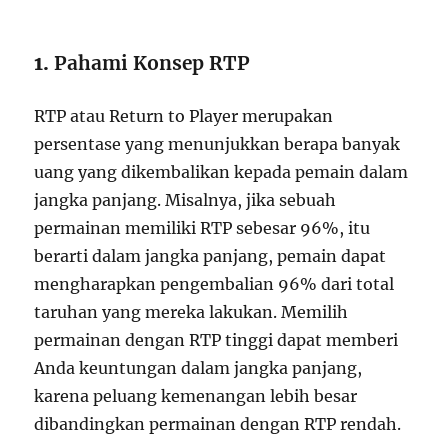
1.
Pahami Konsep RTP
RTP atau Return to Player merupakan
persentase yang menunjukkan berapa banyak
uang yang dikembalikan kepada pemain dalam
jangka panjang. Misalnya, jika sebuah
permainan memiliki RTP sebesar 96%, itu
berarti dalam jangka panjang, pemain dapat
mengharapkan pengembalian 96% dari total
taruhan yang mereka lakukan. Memilih
permainan dengan RTP tinggi dapat memberi
Anda keuntungan dalam jangka panjang,
karena peluang kemenangan lebih besar
dibandingkan permainan dengan RTP rendah.