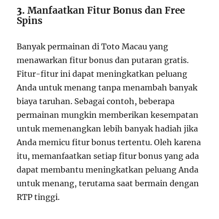
3.
Manfaatkan Fitur Bonus dan Free
Spins
Banyak permainan di Toto Macau yang
menawarkan fitur bonus dan putaran gratis.
Fitur-fitur ini dapat meningkatkan peluang
Anda untuk menang tanpa menambah banyak
biaya taruhan. Sebagai contoh, beberapa
permainan mungkin memberikan kesempatan
untuk memenangkan lebih banyak hadiah jika
Anda memicu fitur bonus tertentu. Oleh karena
itu, memanfaatkan setiap fitur bonus yang ada
dapat membantu meningkatkan peluang Anda
untuk menang, terutama saat bermain dengan
RTP tinggi.