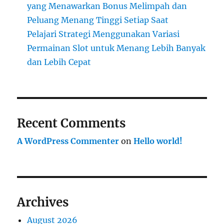
yang Menawarkan Bonus Melimpah dan
Peluang Menang Tinggi Setiap Saat
Pelajari Strategi Menggunakan Variasi
Permainan Slot untuk Menang Lebih Banyak
dan Lebih Cepat
Recent Comments
A WordPress Commenter
on
Hello world!
Archives
August 2026