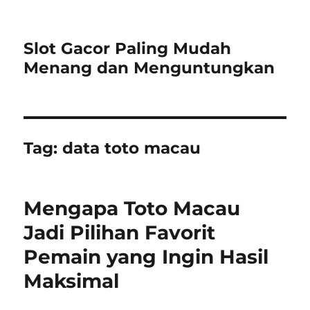
Slot Gacor Paling Mudah
Menang dan Menguntungkan
Tag:
data toto macau
Mengapa Toto Macau
Jadi Pilihan Favorit
Pemain yang Ingin Hasil
Maksimal