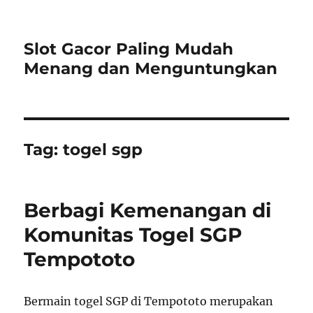
Slot Gacor Paling Mudah
Menang dan Menguntungkan
Tag:
togel sgp
Berbagi Kemenangan di
Komunitas Togel SGP
Tempototo
Bermain togel SGP di Tempototo merupakan