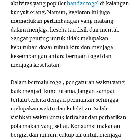
aktivitas yang populer
bandar togel
di kalangan
banyak orang. Namun, kegiatan ini juga
memerlukan pertimbangan yang matang
dalam menjaga kesehatan fisik dan mental.
Sangat penting untuk tidak melupakan
kebutuhan dasar tubuh kita dan menjaga
keseimbangan antara bermain togel dan
menjaga kesehatan.
Dalam bermain togel, pengaturan waktu yang
baik menjadi kunci utama. Jangan sampai
terlalu terlena dengan permainan sehingga
melupakan waktu dan kelelahan. Selalu
sisihkan waktu untuk istirahat dan perhatikan
pola makan yang sehat. Konsumsi makanan
bergizi dan minum cukup air untuk menjaga