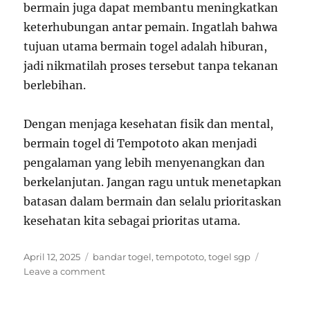
bermain juga dapat membantu meningkatkan
keterhubungan antar pemain. Ingatlah bahwa
tujuan utama bermain togel adalah hiburan,
jadi nikmatilah proses tersebut tanpa tekanan
berlebihan.
Dengan menjaga kesehatan fisik dan mental,
bermain togel di Tempototo akan menjadi
pengalaman yang lebih menyenangkan dan
berkelanjutan. Jangan ragu untuk menetapkan
batasan dalam bermain dan selalu prioritaskan
kesehatan kita sebagai prioritas utama.
Posted
Tags
April 12, 2025
bandar togel
,
tempototo
,
togel sgp
on
on
Leave a comment
Berbagi
Kemenangan