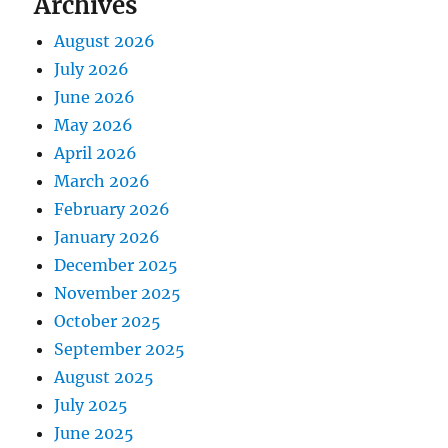
Archives
August 2026
July 2026
June 2026
May 2026
April 2026
March 2026
February 2026
January 2026
December 2025
November 2025
October 2025
September 2025
August 2025
July 2025
June 2025