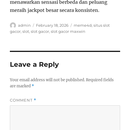
menawarkan sensasi berbeda dan peluang
meraih jackpot besar secara konsisten.
Author
Posted
Tags
admin
February 18, 2026
meme4d
,
situs slot
on
gacor
,
slot
,
slot gacor
,
slot gacor maxwin
Leave a Reply
Your email address will not be published.
Required fields
are marked
*
COMMENT
*