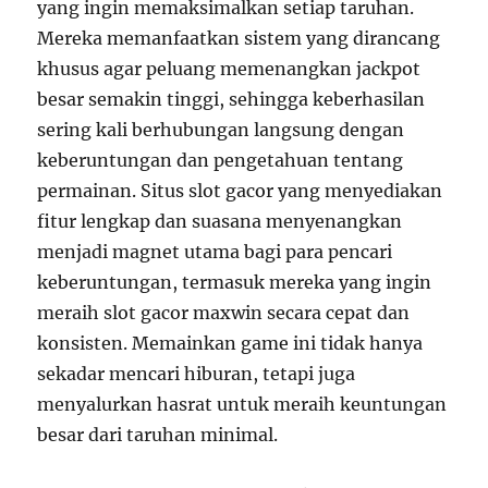
yang ingin memaksimalkan setiap taruhan.
Mereka memanfaatkan sistem yang dirancang
khusus agar peluang memenangkan jackpot
besar semakin tinggi, sehingga keberhasilan
sering kali berhubungan langsung dengan
keberuntungan dan pengetahuan tentang
permainan. Situs slot gacor yang menyediakan
fitur lengkap dan suasana menyenangkan
menjadi magnet utama bagi para pencari
keberuntungan, termasuk mereka yang ingin
meraih slot gacor maxwin secara cepat dan
konsisten. Memainkan game ini tidak hanya
sekadar mencari hiburan, tetapi juga
menyalurkan hasrat untuk meraih keuntungan
besar dari taruhan minimal.