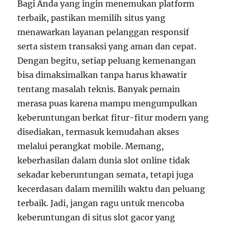
Bagi Anda yang ingin menemukan platform
terbaik, pastikan memilih situs yang
menawarkan layanan pelanggan responsif
serta sistem transaksi yang aman dan cepat.
Dengan begitu, setiap peluang kemenangan
bisa dimaksimalkan tanpa harus khawatir
tentang masalah teknis. Banyak pemain
merasa puas karena mampu mengumpulkan
keberuntungan berkat fitur-fitur modern yang
disediakan, termasuk kemudahan akses
melalui perangkat mobile. Memang,
keberhasilan dalam dunia slot online tidak
sekadar keberuntungan semata, tetapi juga
kecerdasan dalam memilih waktu dan peluang
terbaik. Jadi, jangan ragu untuk mencoba
keberuntungan di situs slot gacor yang