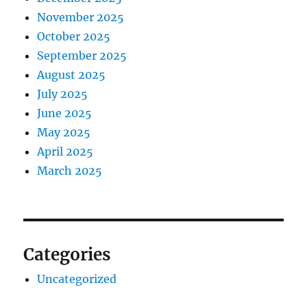
November 2025
October 2025
September 2025
August 2025
July 2025
June 2025
May 2025
April 2025
March 2025
Categories
Uncategorized