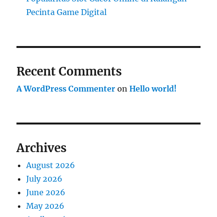
Pecinta Game Digital
Recent Comments
A WordPress Commenter
on
Hello world!
Archives
August 2026
July 2026
June 2026
May 2026