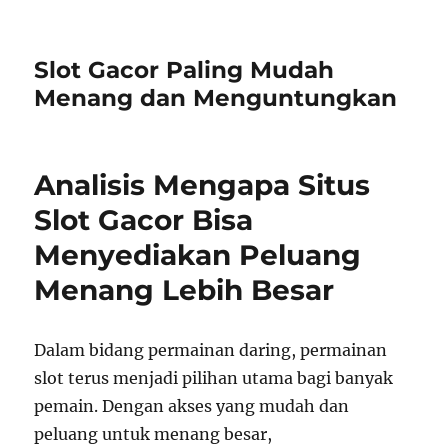
Slot Gacor Paling Mudah
Menang dan Menguntungkan
Analisis Mengapa Situs
Slot Gacor Bisa
Menyediakan Peluang
Menang Lebih Besar
Dalam bidang permainan daring, permainan
slot terus menjadi pilihan utama bagi banyak
pemain. Dengan akses yang mudah dan
peluang untuk menang besar,