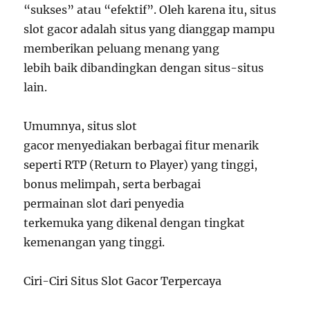
“sukses” atau “efektif”. Oleh karena itu, situs
slot gacor adalah situs yang dianggap mampu
memberikan peluang menang yang
lebih baik dibandingkan dengan situs-situs
lain.
Umumnya, situs slot
gacor menyediakan berbagai fitur menarik
seperti RTP (Return to Player) yang tinggi,
bonus melimpah, serta berbagai
permainan slot dari penyedia
terkemuka yang dikenal dengan tingkat
kemenangan yang tinggi.
Ciri-Ciri Situs Slot Gacor Terpercaya