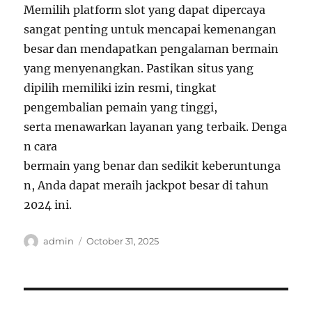
Memilih platform slot yang dapat dipercaya
sangat penting untuk mencapai kemenangan
besar dan mendapatkan pengalaman bermain
yang menyenangkan. Pastikan situs yang
dipilih memiliki izin resmi, tingkat
pengembalian pemain yang tinggi,
serta menawarkan layanan yang terbaik. Denga
n cara
bermain yang benar dan sedikit keberuntunga
n, Anda dapat meraih jackpot besar di tahun
2024 ini.
Author
Posted
admin
October 31, 2025
on