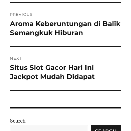
Post
PREVIOUS
navigation
Aroma Keberuntungan di Balik
Previous
post:
Semangkuk Hiburan
NEXT
Situs Slot Gacor Hari Ini
Next
post:
Jackpot Mudah Didapat
Search