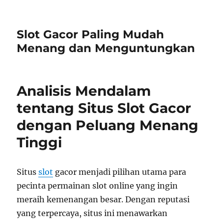
Slot Gacor Paling Mudah
Menang dan Menguntungkan
Analisis Mendalam
tentang Situs Slot Gacor
dengan Peluang Menang
Tinggi
Situs
slot
gacor menjadi pilihan utama para
pecinta permainan slot online yang ingin
meraih kemenangan besar. Dengan reputasi
yang terpercaya, situs ini menawarkan