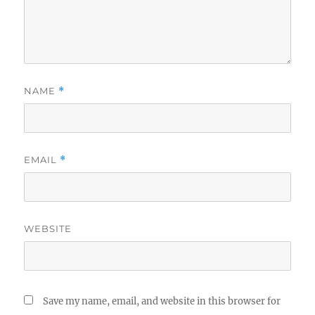
NAME
*
EMAIL
*
WEBSITE
Save my name, email, and website in this browser for