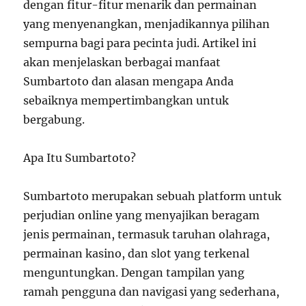
dengan fitur-fitur menarik dan permainan
yang menyenangkan, menjadikannya pilihan
sempurna bagi para pecinta judi. Artikel ini
akan menjelaskan berbagai manfaat
Sumbartoto dan alasan mengapa Anda
sebaiknya mempertimbangkan untuk
bergabung.
Apa Itu Sumbartoto?
Sumbartoto merupakan sebuah platform untuk
perjudian online yang menyajikan beragam
jenis permainan, termasuk taruhan olahraga,
permainan kasino, dan slot yang terkenal
menguntungkan. Dengan tampilan yang
ramah pengguna dan navigasi yang sederhana,