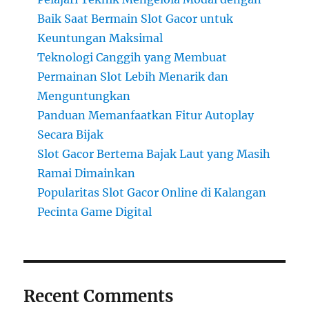
Baik Saat Bermain Slot Gacor untuk
Keuntungan Maksimal
Teknologi Canggih yang Membuat
Permainan Slot Lebih Menarik dan
Menguntungkan
Panduan Memanfaatkan Fitur Autoplay
Secara Bijak
Slot Gacor Bertema Bajak Laut yang Masih
Ramai Dimainkan
Popularitas Slot Gacor Online di Kalangan
Pecinta Game Digital
Recent Comments