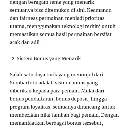
dengan beragam tema yang menarik,
semuanya bisa ditemukan di sini. Keamanan
dan fairness permainan menjadi prioritas
utama, menggunakan teknologi terkini untuk
memastikan semua hasil permainan bersifat
acak dan adil.
Sistem Bonus yang Menarik
Salah satu daya tarik yang menonjol dari
Sumbartoto adalah sistem bonus yang
diberikan kepada para pemain. Mulai dari
bonus pendaftaran, bonus deposit, hingga
program loyalitas, semuanya dirancang untuk
memberikan nilai tambah bagi pemain. Dengan
memanfaatkan berbagai bonus tersebut,