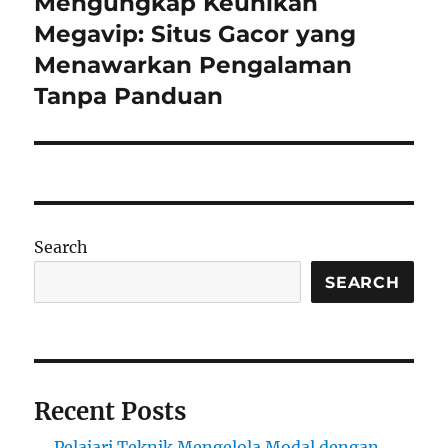
Mengungkap Keunikan
Next
post:
Megavip: Situs Gacor yang
Menawarkan Pengalaman
Tanpa Panduan
Search
SEARCH
Recent Posts
Pelajari Teknik Mengelola Modal dengan