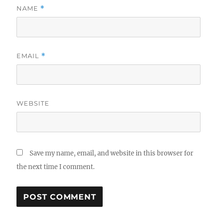
NAME
*
EMAIL
*
WEBSITE
Save my name, email, and website in this browser for
the next time I comment.