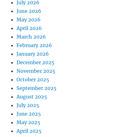
July 2026
June 2026
May 2026
April 2026
March 2026
February 2026
January 2026
December 2025
November 2025
October 2025
September 2025
August 2025
July 2025
June 2025
May 2025
April 2025