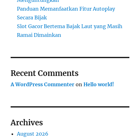
Menguntungkan
Panduan Memanfaatkan Fitur Autoplay
Secara Bijak
Slot Gacor Bertema Bajak Laut yang Masih
Ramai Dimainkan
Recent Comments
A WordPress Commenter
on
Hello world!
Archives
August 2026