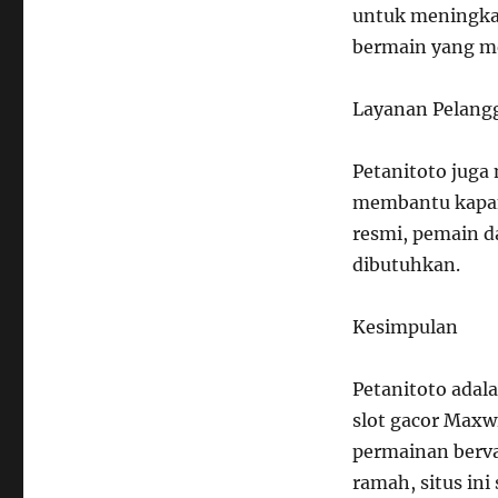
untuk meningka
bermain yang m
Layanan Pelang
Petanitoto juga
membantu kapan 
resmi, pemain 
dibutuhkan.
Kesimpulan
Petanitoto adala
slot gacor Maxw
permainan bervar
ramah, situs ini