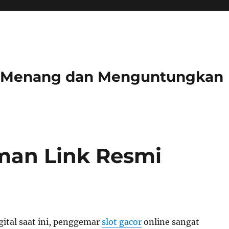
ah Menang dan Menguntungkan
man Link Resmi
ital saat ini, penggemar
slot gacor
online sangat