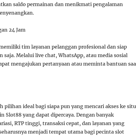
tkan saldo permainan dan menikmati pengalaman
enyenangkan.
gan 24 Jam
 memiliki tim layanan pelanggan profesional dan siap
saja. Melalui live chat, WhatsApp, atau media sosial
dapat mengajukan pertanyaan atau meminta bantuan saa
h pilihan ideal bagi siapa pun yang mencari akses ke situ
in Slot88 yang dapat dipercaya. Dengan banyak
iasi, RTP tinggi, transaksi cepat, dan layanan yang
 seharusnya menjadi tempat utama bagi pecinta slot