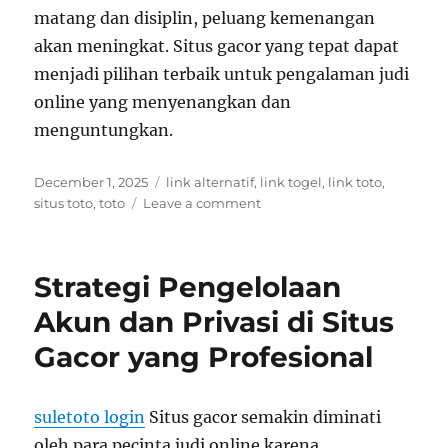
matang dan disiplin, peluang kemenangan
akan meningkat. Situs gacor yang tepat dapat
menjadi pilihan terbaik untuk pengalaman judi
online yang menyenangkan dan
menguntungkan.
Posted
Tags
December 1, 2025
link alternatif
,
link togel
,
link toto
,
on
on
situs toto
,
toto
Leave a comment
Keberhasilan
Situs
Gacor
Strategi Pengelolaan
dalam
Menjaga
Akun dan Privasi di Situs
Kepercayaan
Gacor yang Profesional
Pemain
Baru
dan
Lama
suletoto login
Situs gacor semakin diminati
oleh para pecinta judi online karena