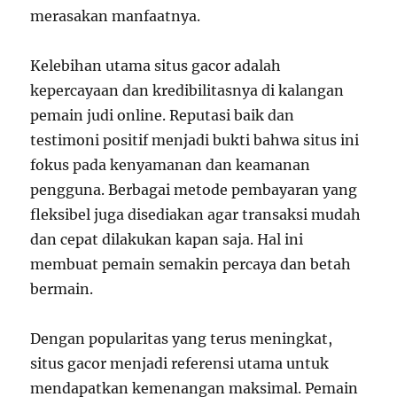
merasakan manfaatnya.
Kelebihan utama situs gacor adalah
kepercayaan dan kredibilitasnya di kalangan
pemain judi online. Reputasi baik dan
testimoni positif menjadi bukti bahwa situs ini
fokus pada kenyamanan dan keamanan
pengguna. Berbagai metode pembayaran yang
fleksibel juga disediakan agar transaksi mudah
dan cepat dilakukan kapan saja. Hal ini
membuat pemain semakin percaya dan betah
bermain.
Dengan popularitas yang terus meningkat,
situs gacor menjadi referensi utama untuk
mendapatkan kemenangan maksimal. Pemain