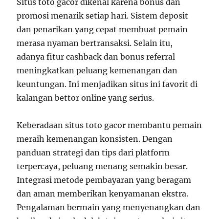
Situs toto gacor dikenal karena bonus dan
promosi menarik setiap hari. Sistem deposit
dan penarikan yang cepat membuat pemain
merasa nyaman bertransaksi. Selain itu,
adanya fitur cashback dan bonus referral
meningkatkan peluang kemenangan dan
keuntungan. Ini menjadikan situs ini favorit di
kalangan bettor online yang serius.
Keberadaan situs toto gacor membantu pemain
meraih kemenangan konsisten. Dengan
panduan strategi dan tips dari platform
terpercaya, peluang menang semakin besar.
Integrasi metode pembayaran yang beragam
dan aman memberikan kenyamanan ekstra.
Pengalaman bermain yang menyenangkan dan