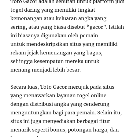
Toto Gacor adalah sebutan untuk platform judi
togel daring yang memiliki tingkat
kemenangan atau keluaran angka yang
sering, atau yang biasa disebut “gacor”. Istilah
ini biasanya digunakan oleh pemain
untuk mendeskripsikan situs yang memiliki
rekam jejak kemenangan yang bagus,
sehingga kesempatan mereka untuk
menang menjadi lebih besar.
Secara luas, Toto Gacor merujuk pada situs
yang menawarkan layanan togel online
dengan distribusi angka yang cenderung
menguntungkan bagi para pemain. Selain itu,
situs ini juga menyediakan berbagai fitur
menarik seperti bonus, potongan harga, dan