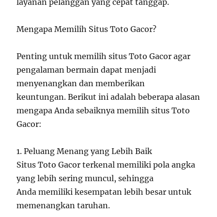
layanan pelanggan yang cepat tanggap.
Mengapa Memilih Situs Toto Gacor?
Penting untuk memilih situs Toto Gacor agar
pengalaman bermain dapat menjadi
menyenangkan dan memberikan
keuntungan. Berikut ini adalah beberapa alasan
mengapa Anda sebaiknya memilih situs Toto
Gacor:
1. Peluang Menang yang Lebih Baik
Situs Toto Gacor terkenal memiliki pola angka
yang lebih sering muncul, sehingga
Anda memiliki kesempatan lebih besar untuk
memenangkan taruhan.