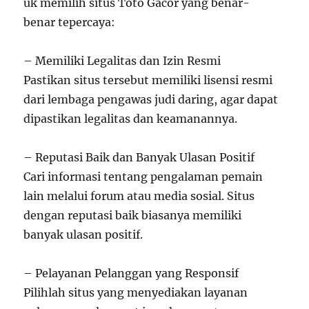
uk memilih situs Toto Gacor yang benar-
benar tepercaya:
– Memiliki Legalitas dan Izin Resmi
Pastikan situs tersebut memiliki lisensi resmi
dari lembaga pengawas judi daring, agar dapat
dipastikan legalitas dan keamanannya.
– Reputasi Baik dan Banyak Ulasan Positif
Cari informasi tentang pengalaman pemain
lain melalui forum atau media sosial. Situs
dengan reputasi baik biasanya memiliki
banyak ulasan positif.
– Pelayanan Pelanggan yang Responsif
Pilihlah situs yang menyediakan layanan