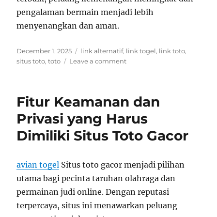
pengalaman bermain menjadi lebih
menyenangkan dan aman.
Posted
Tags
December 1, 2025
link alternatif
,
link togel
,
link toto
,
on
on
situs toto
,
toto
Leave a comment
Strategi
Pengelolaan
Akun
Fitur Keamanan dan
dan
Privasi
Privasi yang Harus
di
Dimiliki Situs Toto Gacor
Situs
Gacor
yang
Profesional
avian togel
Situs toto gacor menjadi pilihan
utama bagi pecinta taruhan olahraga dan
permainan judi online. Dengan reputasi
terpercaya, situs ini menawarkan peluang