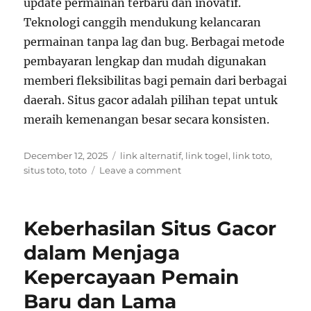
update permainan terbaru dan inovatif.
Teknologi canggih mendukung kelancaran
permainan tanpa lag dan bug. Berbagai metode
pembayaran lengkap dan mudah digunakan
memberi fleksibilitas bagi pemain dari berbagai
daerah. Situs gacor adalah pilihan tepat untuk
meraih kemenangan besar secara konsisten.
Posted
Tags
December 12, 2025
link alternatif
,
link togel
,
link toto
,
on
on
situs toto
,
toto
Leave a comment
Cara
Menilai
Situs
Keberhasilan Situs Gacor
Gacor
Berdasarkan
dalam Menjaga
Keamanan
Kepercayaan Pemain
dan
Kecepatan
Baru dan Lama
Transaksi