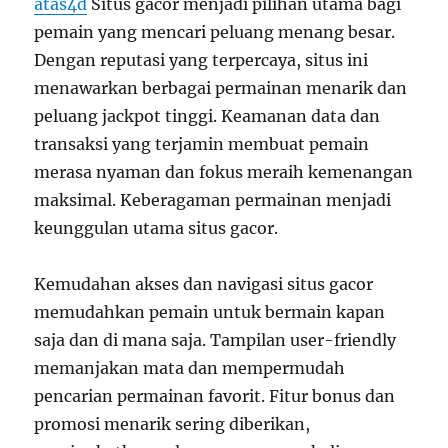
atas4d
Situs gacor menjadi pilihan utama bagi
pemain yang mencari peluang menang besar.
Dengan reputasi yang terpercaya, situs ini
menawarkan berbagai permainan menarik dan
peluang jackpot tinggi. Keamanan data dan
transaksi yang terjamin membuat pemain
merasa nyaman dan fokus meraih kemenangan
maksimal. Keberagaman permainan menjadi
keunggulan utama situs gacor.
Kemudahan akses dan navigasi situs gacor
memudahkan pemain untuk bermain kapan
saja dan di mana saja. Tampilan user-friendly
memanjakan mata dan mempermudah
pencarian permainan favorit. Fitur bonus dan
promosi menarik sering diberikan,