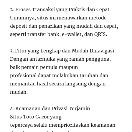
2. Proses Transaksi yang Praktis dan Cepat
Umumnya, situs ini menawarkan metode
deposit dan penarikan yang mudah dan cepat,
seperti transfer bank, e-wallet, dan QRIS.
3. Fitur yang Lengkap dan Mudah Dinavigasi
Dengan antarmuka yang ramah pengguna,
baik pemain pemula maupun
profesional dapat melakukan taruhan dan
memantau hasil secara langsung dengan
mudah.
4. Keamanan dan Privasi Terjamin
Situs Toto Gacor yang
tepercaya selalu memprioritaskan keamanan