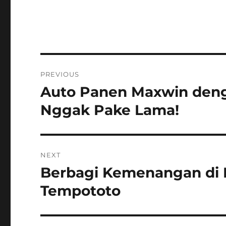
Post
PREVIOUS
navigation
Auto Panen Maxwin den
Previous
post:
Nggak Pake Lama!
NEXT
Berbagi Kemenangan di 
Next
post:
Tempototo