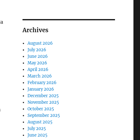
ya
Archives
August 2026
July 2026
June 2026
May 2026
April 2026
March 2026
February 2026
January 2026
December 2025
November 2025
a
October 2025
September 2025
August 2025
July 2025
June 2025