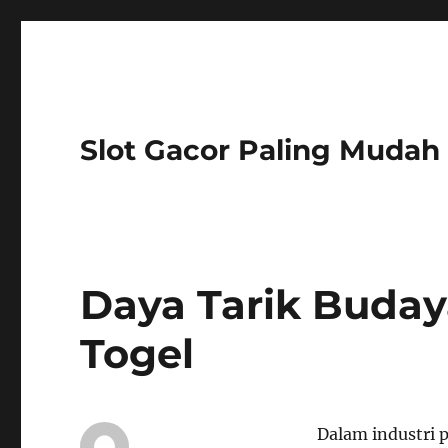
Slot Gacor Paling Mud
Daya Tarik Buday
Togel
Dalam industri p