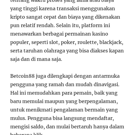
tentang waktu proses yang lama atau biaya
yang tinggi karena transaksi menggunakan
kripto sangat cepat dan biaya yang dikenakan
pun relatif rendah. Selain itu, platform ini
menawarkan berbagai permainan kasino
populer, seperti slot, poker, roulette, blackjack,
serta taruhan olahraga yang bisa diakses kapan
saja dan di mana saja.
Betcoin88 juga dilengkapi dengan antarmuka
pengguna yang ramah dan mudah dinavigasi.
Hal ini memudahkan para pemain, baik yang
baru memulai maupun yang berpengalaman,
untuk menikmati pengalaman bermain yang
mulus. Pengguna bisa langsung mendaftar,
mengisi saldo, dan mulai bertaruh hanya dalam