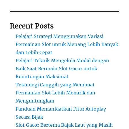
Recent Posts
Pelajari Strategi Menggunakan Variasi
Permainan Slot untuk Menang Lebih Banyak
dan Lebih Cepat
Pelajari Teknik Mengelola Modal dengan
Baik Saat Bermain Slot Gacor untuk
Keuntungan Maksimal
Teknologi Canggih yang Membuat
Permainan Slot Lebih Menarik dan
Menguntungkan
Panduan Memanfaatkan Fitur Autoplay
Secara Bijak
Slot Gacor Bertema Bajak Laut yang Masih