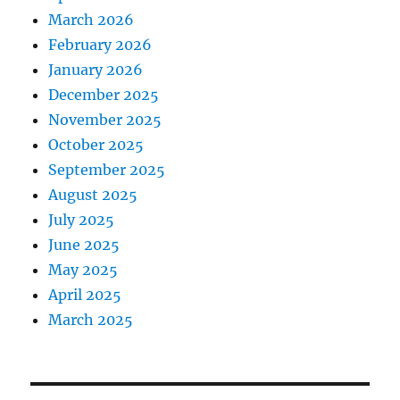
March 2026
February 2026
January 2026
December 2025
November 2025
October 2025
September 2025
August 2025
July 2025
June 2025
May 2025
April 2025
March 2025