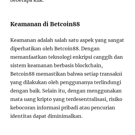
beberapa klik.
Keamanan di Betcoin88
Keamanan adalah salah satu aspek yang sangat
diperhatikan oleh Betcoin88. Dengan
memanfaatkan teknologi enkripsi canggih dan
sistem keamanan berbasis blockchain,
Betcoin88 memastikan bahwa setiap transaksi
yang dilakukan oleh penggunanya terlindungi
dengan baik. Selain itu, dengan menggunakan
mata uang kripto yang terdesentralisasi, risiko
kebocoran informasi pribadi atau pencurian
identitas dapat diminimalkan.