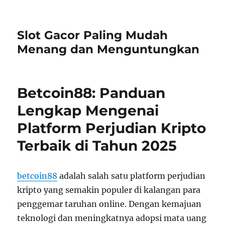
Slot Gacor Paling Mudah
Menang dan Menguntungkan
Betcoin88: Panduan
Lengkap Mengenai
Platform Perjudian Kripto
Terbaik di Tahun 2025
betcoin88
adalah salah satu platform perjudian
kripto yang semakin populer di kalangan para
penggemar taruhan online. Dengan kemajuan
teknologi dan meningkatnya adopsi mata uang