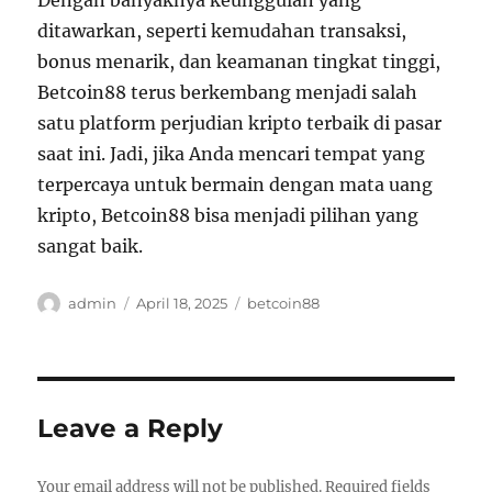
Dengan banyaknya keunggulan yang
ditawarkan, seperti kemudahan transaksi,
bonus menarik, dan keamanan tingkat tinggi,
Betcoin88 terus berkembang menjadi salah
satu platform perjudian kripto terbaik di pasar
saat ini. Jadi, jika Anda mencari tempat yang
terpercaya untuk bermain dengan mata uang
kripto, Betcoin88 bisa menjadi pilihan yang
sangat baik.
Author
Posted
Tags
admin
April 18, 2025
betcoin88
on
Leave a Reply
Your email address will not be published.
Required fields