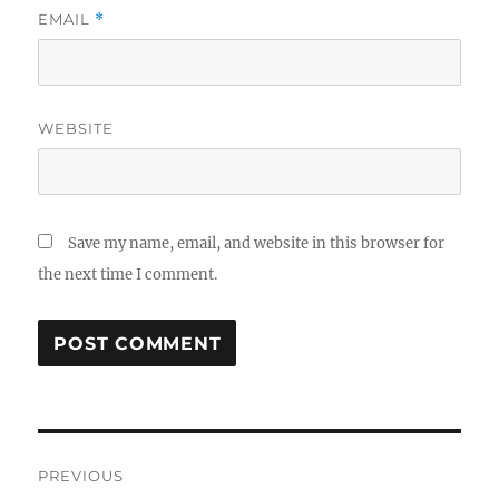
EMAIL
*
WEBSITE
Save my name, email, and website in this browser for
the next time I comment.
Post
PREVIOUS