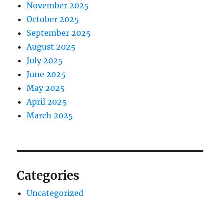
November 2025
October 2025
September 2025
August 2025
July 2025
June 2025
May 2025
April 2025
March 2025
Categories
Uncategorized