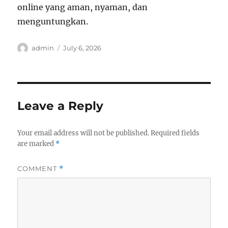
online yang aman, nyaman, dan
menguntungkan.
Author
Posted
admin
July 6, 2026
on
Leave a Reply
Your email address will not be published.
Required fields
are marked
*
COMMENT
*