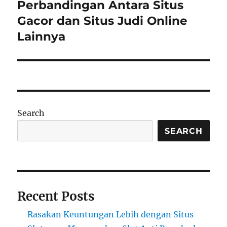
Perbandingan Antara Situs
Next
post:
Gacor dan Situs Judi Online
Lainnya
Search
SEARCH
Recent Posts
Rasakan Keuntungan Lebih dengan Situs