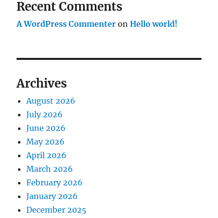
Recent Comments
A WordPress Commenter
on
Hello world!
Archives
August 2026
July 2026
June 2026
May 2026
April 2026
March 2026
February 2026
January 2026
December 2025