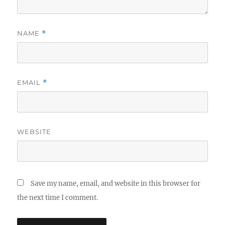
NAME
*
EMAIL
*
WEBSITE
Save my name, email, and website in this browser for
the next time I comment.