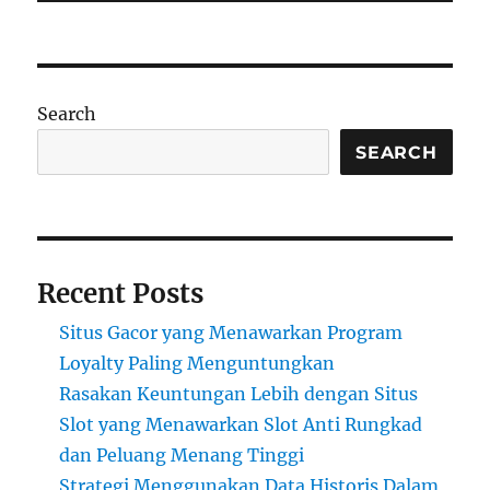
Search
SEARCH
Recent Posts
Situs Gacor yang Menawarkan Program
Loyalty Paling Menguntungkan
Rasakan Keuntungan Lebih dengan Situs
Slot yang Menawarkan Slot Anti Rungkad
dan Peluang Menang Tinggi
Strategi Menggunakan Data Historis Dalam