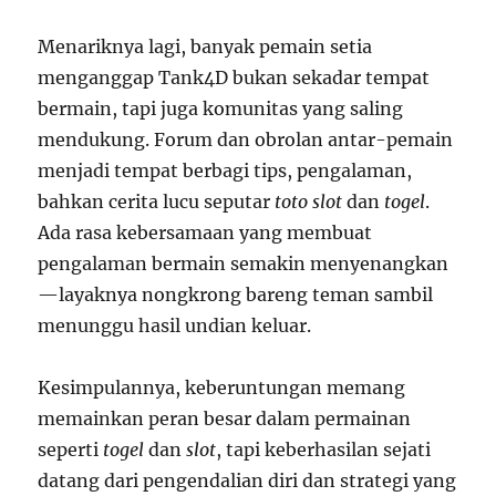
Menariknya lagi, banyak pemain setia
menganggap Tank4D bukan sekadar tempat
bermain, tapi juga komunitas yang saling
mendukung. Forum dan obrolan antar-pemain
menjadi tempat berbagi tips, pengalaman,
bahkan cerita lucu seputar
toto slot
dan
togel
.
Ada rasa kebersamaan yang membuat
pengalaman bermain semakin menyenangkan
—layaknya nongkrong bareng teman sambil
menunggu hasil undian keluar.
Kesimpulannya, keberuntungan memang
memainkan peran besar dalam permainan
seperti
togel
dan
slot
, tapi keberhasilan sejati
datang dari pengendalian diri dan strategi yang