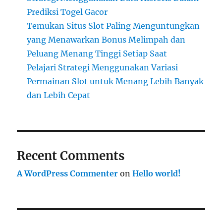
Prediksi Togel Gacor
Temukan Situs Slot Paling Menguntungkan
yang Menawarkan Bonus Melimpah dan
Peluang Menang Tinggi Setiap Saat
Pelajari Strategi Menggunakan Variasi
Permainan Slot untuk Menang Lebih Banyak
dan Lebih Cepat
Recent Comments
A WordPress Commenter
on
Hello world!