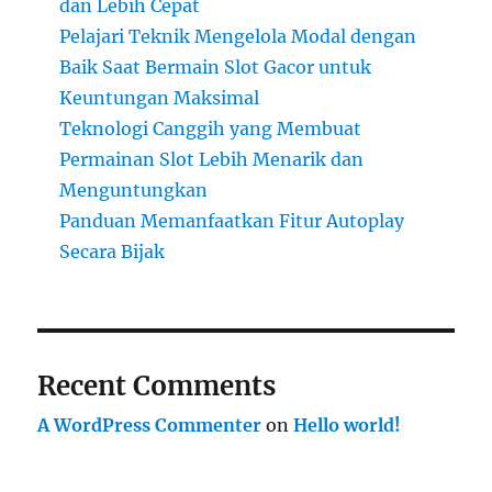
dan Lebih Cepat
Pelajari Teknik Mengelola Modal dengan
Baik Saat Bermain Slot Gacor untuk
Keuntungan Maksimal
Teknologi Canggih yang Membuat
Permainan Slot Lebih Menarik dan
Menguntungkan
Panduan Memanfaatkan Fitur Autoplay
Secara Bijak
Recent Comments
A WordPress Commenter
on
Hello world!