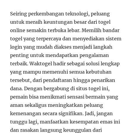
Seiring perkembangan teknologi, peluang
untuk meraih keuntungan besar dari togel
online semakin terbuka lebar. Memilih bandar
togel yang terpercaya dan menyediakan sistem
login yang mudah diakses menjadi langkah
penting untuk mendapatkan pengalaman
terbaik. Waktogel hadir sebagai solusi lengkap
yang mampu memenuhi semua kebutuhan
tersebut, dari pendaftaran hingga penarikan
dana. Dengan bergabung di situs togel ini,
pemain bisa menikmati sensasi bermain yang
aman sekaligus meningkatkan peluang
kemenangan secara signifikan. Jadi, jangan
tunggu lagi, manfaatkan kesempatan emas ini
dan rasakan langsung keunggulan dari