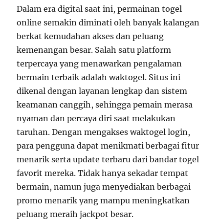
Dalam era digital saat ini, permainan togel
online semakin diminati oleh banyak kalangan
berkat kemudahan akses dan peluang
kemenangan besar. Salah satu platform
terpercaya yang menawarkan pengalaman
bermain terbaik adalah waktogel. Situs ini
dikenal dengan layanan lengkap dan sistem
keamanan canggih, sehingga pemain merasa
nyaman dan percaya diri saat melakukan
taruhan. Dengan mengakses waktogel login,
para pengguna dapat menikmati berbagai fitur
menarik serta update terbaru dari bandar togel
favorit mereka. Tidak hanya sekadar tempat
bermain, namun juga menyediakan berbagai
promo menarik yang mampu meningkatkan
peluang meraih jackpot besar.