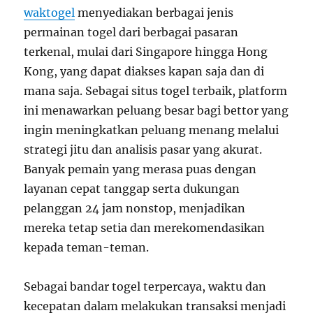
waktogel
menyediakan berbagai jenis
permainan togel dari berbagai pasaran
terkenal, mulai dari Singapore hingga Hong
Kong, yang dapat diakses kapan saja dan di
mana saja. Sebagai situs togel terbaik, platform
ini menawarkan peluang besar bagi bettor yang
ingin meningkatkan peluang menang melalui
strategi jitu dan analisis pasar yang akurat.
Banyak pemain yang merasa puas dengan
layanan cepat tanggap serta dukungan
pelanggan 24 jam nonstop, menjadikan
mereka tetap setia dan merekomendasikan
kepada teman-teman.
Sebagai bandar togel terpercaya, waktu dan
kecepatan dalam melakukan transaksi menjadi