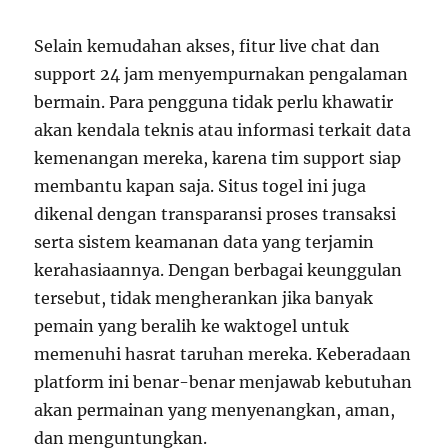
Selain kemudahan akses, fitur live chat dan
support 24 jam menyempurnakan pengalaman
bermain. Para pengguna tidak perlu khawatir
akan kendala teknis atau informasi terkait data
kemenangan mereka, karena tim support siap
membantu kapan saja. Situs togel ini juga
dikenal dengan transparansi proses transaksi
serta sistem keamanan data yang terjamin
kerahasiaannya. Dengan berbagai keunggulan
tersebut, tidak mengherankan jika banyak
pemain yang beralih ke waktogel untuk
memenuhi hasrat taruhan mereka. Keberadaan
platform ini benar-benar menjawab kebutuhan
akan permainan yang menyenangkan, aman,
dan menguntungkan.