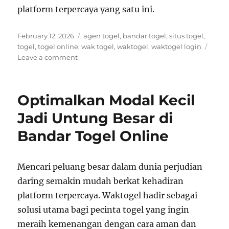
platform terpercaya yang satu ini.
Posted
Tags
February 12, 2026
agen togel
,
bandar togel
,
situs togel
,
on
togel
,
togel online
,
wak togel
,
waktogel
,
waktogel login
on
Leave a comment
Bandar
Togel
Online
Optimalkan Modal Kecil
Resmi
dengan
Jadi Untung Besar di
Sistem
Bandar Togel Online
Aman
&
Transparan
Mencari peluang besar dalam dunia perjudian
daring semakin mudah berkat kehadiran
platform terpercaya. Waktogel hadir sebagai
solusi utama bagi pecinta togel yang ingin
meraih kemenangan dengan cara aman dan