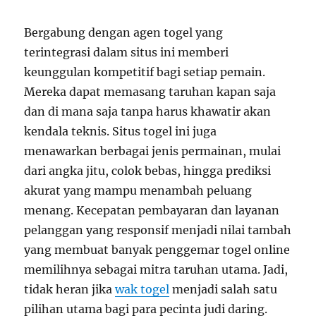
Bergabung dengan agen togel yang
terintegrasi dalam situs ini memberi
keunggulan kompetitif bagi setiap pemain.
Mereka dapat memasang taruhan kapan saja
dan di mana saja tanpa harus khawatir akan
kendala teknis. Situs togel ini juga
menawarkan berbagai jenis permainan, mulai
dari angka jitu, colok bebas, hingga prediksi
akurat yang mampu menambah peluang
menang. Kecepatan pembayaran dan layanan
pelanggan yang responsif menjadi nilai tambah
yang membuat banyak penggemar togel online
memilihnya sebagai mitra taruhan utama. Jadi,
tidak heran jika
wak togel
menjadi salah satu
pilihan utama bagi para pecinta judi daring.