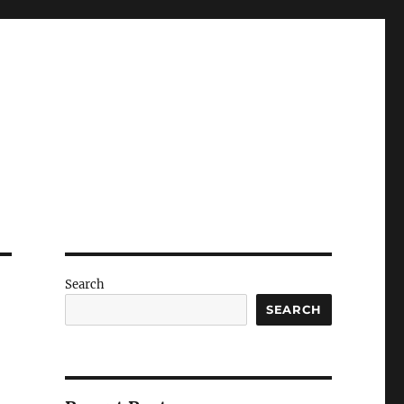
Search
SEARCH