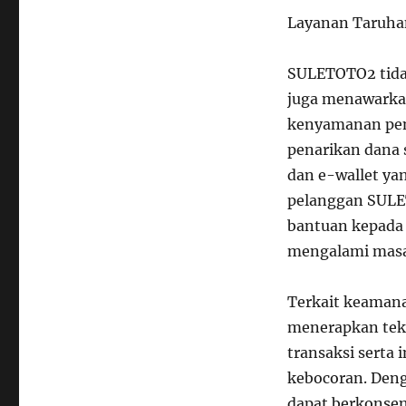
Layanan Taruhan
SULETOTO2 tidak
juga menawarka
kenyamanan pen
penarikan dana 
dan e-wallet yan
pelanggan SULE
bantuan kepada
mengalami masa
Terkait keama
menerapkan tekno
transaksi serta 
kebocoran. Deng
dapat berkonsen