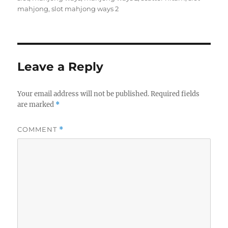
mahjong
,
slot mahjong ways 2
Leave a Reply
Your email address will not be published.
Required fields
are marked
*
COMMENT
*