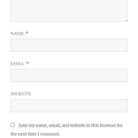
NAME
*
EMAIL
*
WEBSITE
Save my name, email, and website in this browser for
the next time I comment.