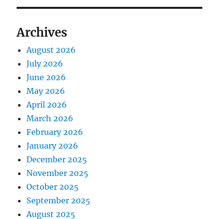
Archives
August 2026
July 2026
June 2026
May 2026
April 2026
March 2026
February 2026
January 2026
December 2025
November 2025
October 2025
September 2025
August 2025