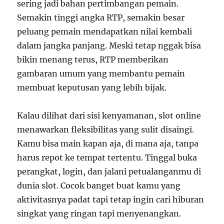
sering jadi bahan pertimbangan pemain.
Semakin tinggi angka RTP, semakin besar
peluang pemain mendapatkan nilai kembali
dalam jangka panjang. Meski tetap nggak bisa
bikin menang terus, RTP memberikan
gambaran umum yang membantu pemain
membuat keputusan yang lebih bijak.
Kalau dilihat dari sisi kenyamanan, slot online
menawarkan fleksibilitas yang sulit disaingi.
Kamu bisa main kapan aja, di mana aja, tanpa
harus repot ke tempat tertentu. Tinggal buka
perangkat, login, dan jalani petualanganmu di
dunia slot. Cocok banget buat kamu yang
aktivitasnya padat tapi tetap ingin cari hiburan
singkat yang ringan tapi menyenangkan.