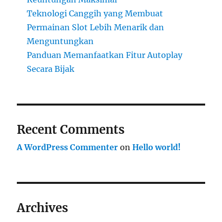
Teknologi Canggih yang Membuat
Permainan Slot Lebih Menarik dan
Menguntungkan
Panduan Memanfaatkan Fitur Autoplay
Secara Bijak
Recent Comments
A WordPress Commenter
on
Hello world!
Archives