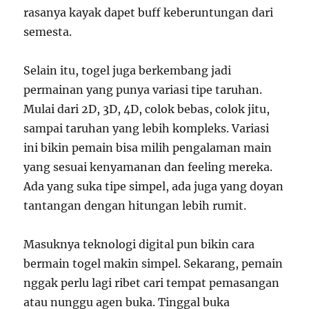
rasanya kayak dapet buff keberuntungan dari
semesta.
Selain itu, togel juga berkembang jadi
permainan yang punya variasi tipe taruhan.
Mulai dari 2D, 3D, 4D, colok bebas, colok jitu,
sampai taruhan yang lebih kompleks. Variasi
ini bikin pemain bisa milih pengalaman main
yang sesuai kenyamanan dan feeling mereka.
Ada yang suka tipe simpel, ada juga yang doyan
tantangan dengan hitungan lebih rumit.
Masuknya teknologi digital pun bikin cara
bermain togel makin simpel. Sekarang, pemain
nggak perlu lagi ribet cari tempat pemasangan
atau nunggu agen buka. Tinggal buka