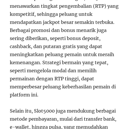
menawarkan tingkat pengembalian (RTP) yang
kompetitif, sehingga peluang untuk
mendapatkan jackpot besar semakin terbuka.
Berbagai promosi dan bonus menarik juga
sering diberikan, seperti bonus deposit,
cashback, dan putaran gratis yang dapat
meningkatkan peluang pemain untuk meraih
kemenangan. Strategi bermain yang tepat,
seperti mengelola modal dan memilih
permainan dengan RTP tinggi, dapat
memperbesar peluang keberhasilan pemain di
platform ini.
Selain itu, Slot5000 juga mendukung berbagai
metode pembayaran, mulai dari transfer bank,
e-wallet, hingga pulsa, yang memudahkan