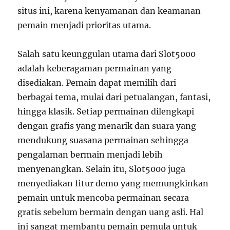
situs ini, karena kenyamanan dan keamanan
pemain menjadi prioritas utama.
Salah satu keunggulan utama dari Slot5000
adalah keberagaman permainan yang
disediakan. Pemain dapat memilih dari
berbagai tema, mulai dari petualangan, fantasi,
hingga klasik. Setiap permainan dilengkapi
dengan grafis yang menarik dan suara yang
mendukung suasana permainan sehingga
pengalaman bermain menjadi lebih
menyenangkan. Selain itu, Slot5000 juga
menyediakan fitur demo yang memungkinkan
pemain untuk mencoba permainan secara
gratis sebelum bermain dengan uang asli. Hal
ini sangat membantu pemain pemula untuk