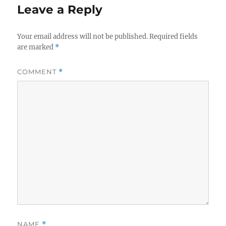
Leave a Reply
Your email address will not be published.
Required fields
are marked
*
COMMENT
*
NAME
*