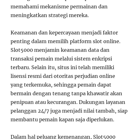
memahami mekanisme permainan dan
meningkatkan strategi mereka.
Keamanan dan kepercayaan menjadi faktor
penting dalam memilih platform slot online.
Slot5000 menjamin keamanan data dan
transaksi pemain melalui sistem enkripsi
terbaru. Selain itu, situs ini telah memiliki
lisensi resmi dari otoritas perjudian online
yang terkemuka, sehingga pemain dapat
bermain dengan tenang tanpa khawatir akan
penipuan atau kecurangan. Dukungan layanan
pelanggan 24/7 juga menjadi nilai tambah, siap
membantu pemain kapan saja diperlukan.
Dalam hal peluang kemenangan, Slot5000