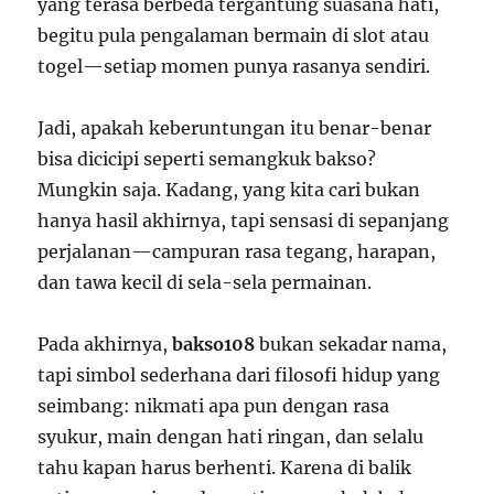
yang terasa berbeda tergantung suasana hati,
begitu pula pengalaman bermain di slot atau
togel—setiap momen punya rasanya sendiri.
Jadi, apakah keberuntungan itu benar-benar
bisa dicicipi seperti semangkuk bakso?
Mungkin saja. Kadang, yang kita cari bukan
hanya hasil akhirnya, tapi sensasi di sepanjang
perjalanan—campuran rasa tegang, harapan,
dan tawa kecil di sela-sela permainan.
Pada akhirnya,
bakso108
bukan sekadar nama,
tapi simbol sederhana dari filosofi hidup yang
seimbang: nikmati apa pun dengan rasa
syukur, main dengan hati ringan, dan selalu
tahu kapan harus berhenti. Karena di balik