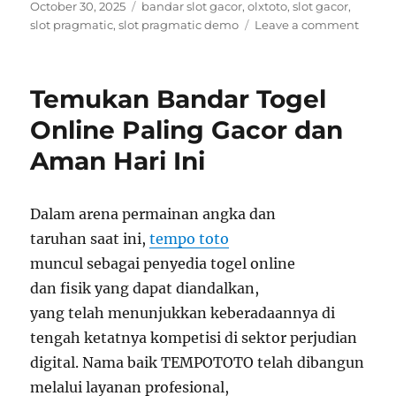
Posted
Tags
October 30, 2025
bandar slot gacor
,
olxtoto
,
slot gacor
,
on
on
slot pragmatic
,
slot pragmatic demo
Leave a comment
Rahas
di
Balik
Temukan Bandar Togel
Meja
Keber
Online Paling Gacor dan
yang
Aman Hari Ini
Tak
Banya
Diket
Dalam arena permainan angka dan
taruhan saat ini,
tempo toto
muncul sebagai penyedia togel online
dan fisik yang dapat diandalkan,
yang telah menunjukkan keberadaannya di
tengah ketatnya kompetisi di sektor perjudian
digital. Nama baik TEMPOTOTO telah dibangun
melalui layanan profesional,