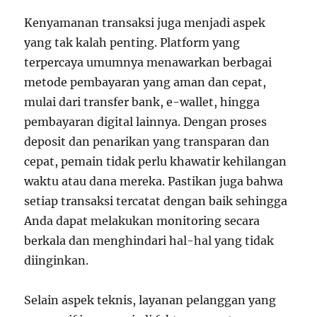
Kenyamanan transaksi juga menjadi aspek
yang tak kalah penting. Platform yang
terpercaya umumnya menawarkan berbagai
metode pembayaran yang aman dan cepat,
mulai dari transfer bank, e-wallet, hingga
pembayaran digital lainnya. Dengan proses
deposit dan penarikan yang transparan dan
cepat, pemain tidak perlu khawatir kehilangan
waktu atau dana mereka. Pastikan juga bahwa
setiap transaksi tercatat dengan baik sehingga
Anda dapat melakukan monitoring secara
berkala dan menghindari hal-hal yang tidak
diinginkan.
Selain aspek teknis, layanan pelanggan yang