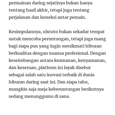
permainan daring sejatinya bukan hanya
tentang hasil akhir, tetapi juga tentang
perjalanan dan koneksi antar pemain.
Kesimpulannya, olxtoto bukan sekadar tempat
untuk mencoba peruntungan, tetapi juga ruang
bagi siapa pun yang ingin menikmati hiburan
berkualitas dengan nuansa profesional. Dengan
keseimbangan antara keamanan, kenyamanan,
dan keseruan, platform ini layak disebut
sebagai salah satu inovasi terbaik di dunia
hiburan daring saat ini. Dan siapa tahu,
mungkin saja meja keberuntungan berikutnya
sedang menunggumu di sana.