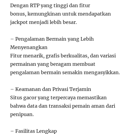
Dengan RTP yang tinggi dan fitur
bonus, kemungkinan untuk mendapatkan
jackpot menjadi lebih besar.
– Pengalaman Bermain yang Lebih
Menyenangkan
Fitur menarik, grafis berkualitas, dan variasi
permainan yang beragam membuat
pengalaman bermain semakin mengasyikkan.
– Keamanan dan Privasi Terjamin
Situs gacor yang terpercaya memastikan
bahwa data dan transaksi pemain aman dari
penipuan.
– Fasilitas Lengkap