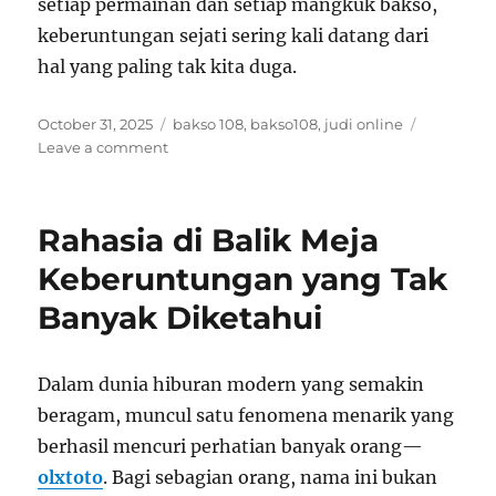
setiap permainan dan setiap mangkuk bakso,
keberuntungan sejati sering kali datang dari
hal yang paling tak kita duga.
Posted
Tags
October 31, 2025
bakso 108
,
bakso108
,
judi online
on
on
Leave a comment
Aroma
Keberuntungan
di
Rahasia di Balik Meja
Balik
Semangkuk
Keberuntungan yang Tak
Hiburan
Banyak Diketahui
Dalam dunia hiburan modern yang semakin
beragam, muncul satu fenomena menarik yang
berhasil mencuri perhatian banyak orang—
olxtoto
. Bagi sebagian orang, nama ini bukan