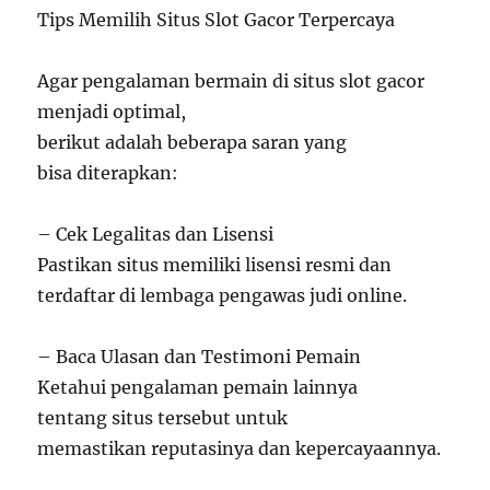
Tips Memilih Situs Slot Gacor Terpercaya
Agar pengalaman bermain di situs slot gacor
menjadi optimal,
berikut adalah beberapa saran yang
bisa diterapkan:
– Cek Legalitas dan Lisensi
Pastikan situs memiliki lisensi resmi dan
terdaftar di lembaga pengawas judi online.
– Baca Ulasan dan Testimoni Pemain
Ketahui pengalaman pemain lainnya
tentang situs tersebut untuk
memastikan reputasinya dan kepercayaannya.