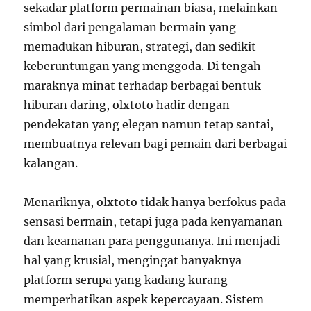
sekadar platform permainan biasa, melainkan
simbol dari pengalaman bermain yang
memadukan hiburan, strategi, dan sedikit
keberuntungan yang menggoda. Di tengah
maraknya minat terhadap berbagai bentuk
hiburan daring, olxtoto hadir dengan
pendekatan yang elegan namun tetap santai,
membuatnya relevan bagi pemain dari berbagai
kalangan.
Menariknya, olxtoto tidak hanya berfokus pada
sensasi bermain, tetapi juga pada kenyamanan
dan keamanan para penggunanya. Ini menjadi
hal yang krusial, mengingat banyaknya
platform serupa yang kadang kurang
memperhatikan aspek kepercayaan. Sistem