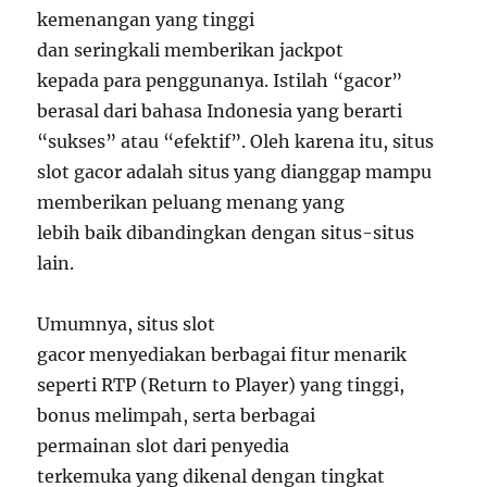
kemenangan yang tinggi
dan seringkali memberikan jackpot
kepada para penggunanya. Istilah “gacor”
berasal dari bahasa Indonesia yang berarti
“sukses” atau “efektif”. Oleh karena itu, situs
slot gacor adalah situs yang dianggap mampu
memberikan peluang menang yang
lebih baik dibandingkan dengan situs-situs
lain.
Umumnya, situs slot
gacor menyediakan berbagai fitur menarik
seperti RTP (Return to Player) yang tinggi,
bonus melimpah, serta berbagai
permainan slot dari penyedia
terkemuka yang dikenal dengan tingkat