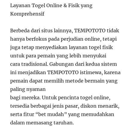
Layanan Togel Online & Fisik yang
Komprehensif
Berbeda dari situs lainnya, TEMPOTOTO tidak
hanya berfokus pada perjudian online, tetapi
juga tetap menyediakan layanan togel fisik
untuk para pemain yang lebih menyukai
cara tradisional. Gabungan dari kedua sistem
ini menjadikan TEMPOTOTO istimewa, karena
pemain dapat memilih metode bermain yang
paling nyaman
bagi mereka. Untuk pencinta togel online,
tersedia berbagai jenis pasar, diskon menarik,
serta fitur “bet mudah” yang memudahkan
dalam memasang taruhan.