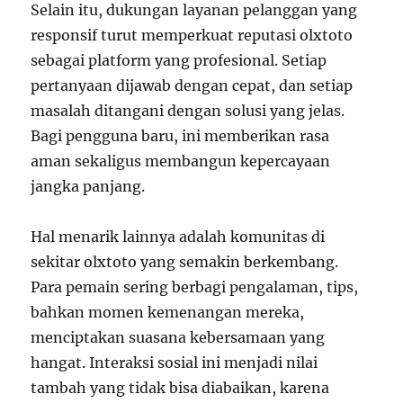
Selain itu, dukungan layanan pelanggan yang
responsif turut memperkuat reputasi olxtoto
sebagai platform yang profesional. Setiap
pertanyaan dijawab dengan cepat, dan setiap
masalah ditangani dengan solusi yang jelas.
Bagi pengguna baru, ini memberikan rasa
aman sekaligus membangun kepercayaan
jangka panjang.
Hal menarik lainnya adalah komunitas di
sekitar olxtoto yang semakin berkembang.
Para pemain sering berbagi pengalaman, tips,
bahkan momen kemenangan mereka,
menciptakan suasana kebersamaan yang
hangat. Interaksi sosial ini menjadi nilai
tambah yang tidak bisa diabaikan, karena