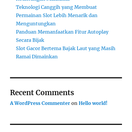
Teknologi Canggih yang Membuat
Permainan Slot Lebih Menarik dan
Menguntungkan
Panduan Memanfaatkan Fitur Autoplay
Secara Bijak
Slot Gacor Bertema Bajak Laut yang Masih
Ramai Dimainkan
Recent Comments
A WordPress Commenter
on
Hello world!