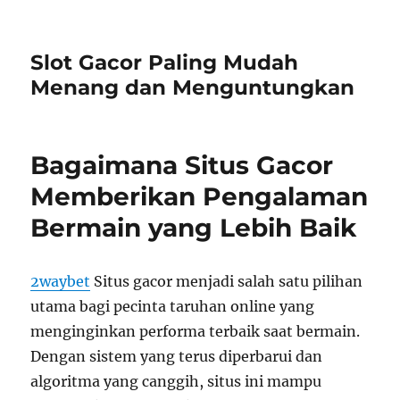
Slot Gacor Paling Mudah
Menang dan Menguntungkan
Bagaimana Situs Gacor
Memberikan Pengalaman
Bermain yang Lebih Baik
2waybet
Situs gacor menjadi salah satu pilihan
utama bagi pecinta taruhan online yang
menginginkan performa terbaik saat bermain.
Dengan sistem yang terus diperbarui dan
algoritma yang canggih, situs ini mampu