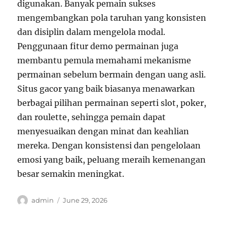
digunakan. Banyak pemain sukses
mengembangkan pola taruhan yang konsisten
dan disiplin dalam mengelola modal.
Penggunaan fitur demo permainan juga
membantu pemula memahami mekanisme
permainan sebelum bermain dengan uang asli.
Situs gacor yang baik biasanya menawarkan
berbagai pilihan permainan seperti slot, poker,
dan roulette, sehingga pemain dapat
menyesuaikan dengan minat dan keahlian
mereka. Dengan konsistensi dan pengelolaan
emosi yang baik, peluang meraih kemenangan
besar semakin meningkat.
Author
Posted
admin
June 29, 2026
on