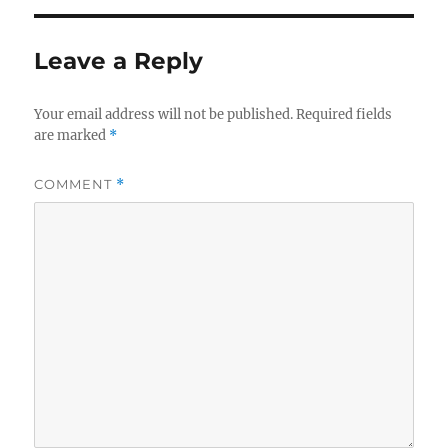
Leave a Reply
Your email address will not be published.
Required fields
are marked
*
COMMENT
*