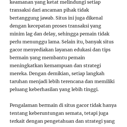
keamanan yang ketat melindungi setiap
transaksi dari ancaman pihak tidak
bertanggung jawab. Situs ini juga dikenal
dengan kecepatan proses transaksi yang
minim lag dan delay, sehingga pemain tidak
perlu menunggu lama. Selain itu, banyak situs
gacor menyediakan layanan edukasi dan tips
bermain yang membantu pemain
meningkatkan kemampuan dan strategi
mereka. Dengan demikian, setiap langkah
taruhan menjadi lebih terencana dan memiliki
peluang keberhasilan yang lebih tinggi.
Pengalaman bermain di situs gacor tidak hanya
tentang keberuntungan semata, tetapi juga
terkait dengan pengetahuan dan strategi yang