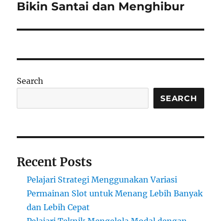
post:
Bikin Santai dan Menghibur
Search
SEARCH
Recent Posts
Pelajari Strategi Menggunakan Variasi
Permainan Slot untuk Menang Lebih Banyak
dan Lebih Cepat