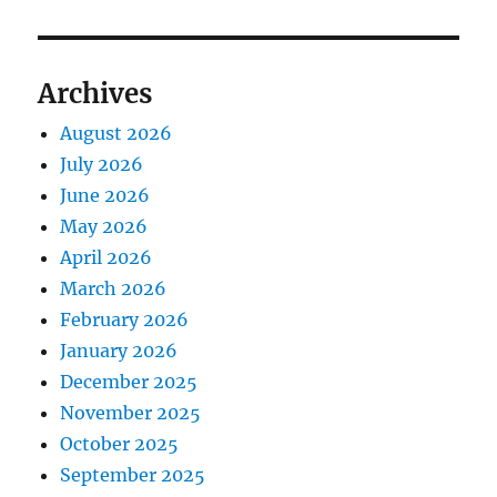
Archives
August 2026
July 2026
June 2026
May 2026
April 2026
March 2026
February 2026
January 2026
December 2025
November 2025
October 2025
September 2025