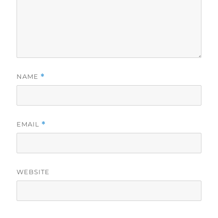
NAME
*
EMAIL
*
WEBSITE