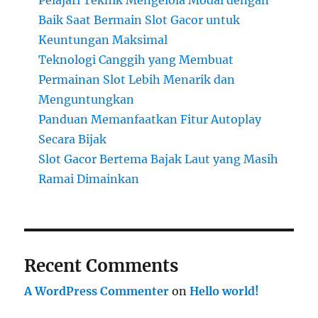
Pelajari Teknik Mengelola Modal dengan
Baik Saat Bermain Slot Gacor untuk
Keuntungan Maksimal
Teknologi Canggih yang Membuat
Permainan Slot Lebih Menarik dan
Menguntungkan
Panduan Memanfaatkan Fitur Autoplay
Secara Bijak
Slot Gacor Bertema Bajak Laut yang Masih
Ramai Dimainkan
Recent Comments
A WordPress Commenter
on
Hello world!