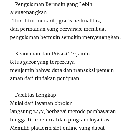
– Pengalaman Bermain yang Lebih
Menyenangkan
Fitur-fitur menarik, grafis berkualitas,
dan permainan yang bervariasi membuat
pengalaman bermain semakin menyenangkan.
– Keamanan dan Privasi Terjamin
Situs gacor yang terpercaya
menjamin bahwa data dan transaksi pemain
aman dari tindakan penipuan.
– Fasilitas Lengkap
Mulai dari layanan obrolan
langsung 24/7, berbagai metode pembayaran,
hingga fitur referral dan program loyalitas.
Memilih platform slot online yang dapat