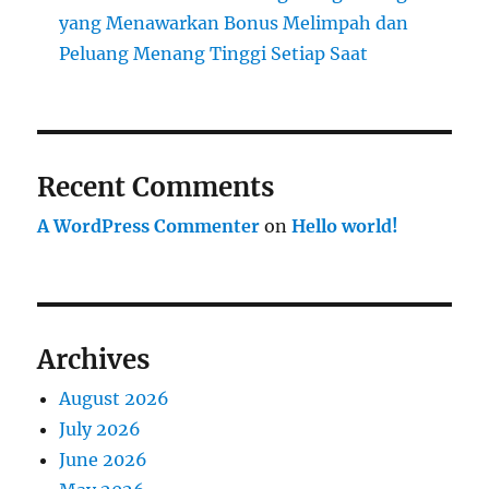
yang Menawarkan Bonus Melimpah dan
Peluang Menang Tinggi Setiap Saat
Recent Comments
A WordPress Commenter
on
Hello world!
Archives
August 2026
July 2026
June 2026