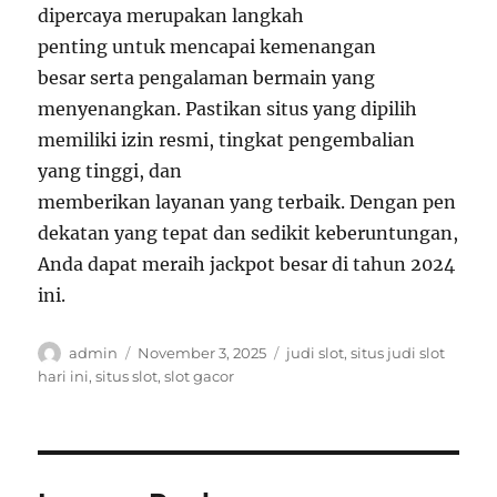
dipercaya merupakan langkah
penting untuk mencapai kemenangan
besar serta pengalaman bermain yang
menyenangkan. Pastikan situs yang dipilih
memiliki izin resmi, tingkat pengembalian
yang tinggi, dan
memberikan layanan yang terbaik. Dengan pen
dekatan yang tepat dan sedikit keberuntungan,
Anda dapat meraih jackpot besar di tahun 2024
ini.
Author
Posted
Tags
admin
November 3, 2025
judi slot
,
situs judi slot
on
hari ini
,
situs slot
,
slot gacor