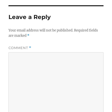
Leave a Reply
Your email address will not be published.
Required fields
are marked
*
COMMENT
*