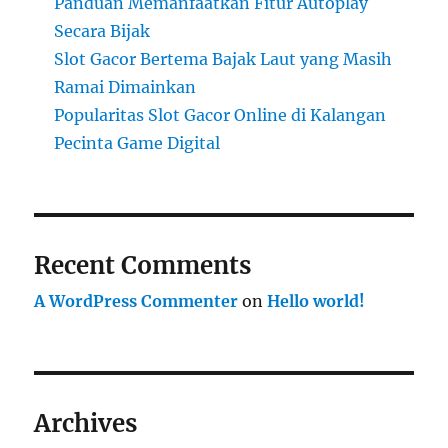
Panduan Memanfaatkan Fitur Autoplay
Secara Bijak
Slot Gacor Bertema Bajak Laut yang Masih
Ramai Dimainkan
Popularitas Slot Gacor Online di Kalangan
Pecinta Game Digital
Recent Comments
A WordPress Commenter
on
Hello world!
Archives