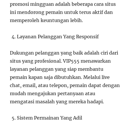
promosi mingguan adalah beberapa cara situs
ini mendorong pemain untuk terus aktif dan
memperoleh keuntungan lebih.
Layanan Pelanggan Yang Responsif
Dukungan pelanggan yang baik adalah ciri dari
situs yang profesional. VIP555 menawarkan
layanan pelanggan yang siap membantu
pemain kapan saja dibutuhkan. Melalui live
chat, email, atau telepon, pemain dapat dengan
mudah mengajukan pertanyaan atau
mengatasi masalah yang mereka hadapi.
Sistem Permainan Yang Adil