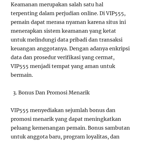
Keamanan merupakan salah satu hal
terpenting dalam perjudian online. Di VIP555,
pemain dapat merasa nyaman karena situs ini
menerapkan sistem keamanan yang ketat
untuk melindungi data pribadi dan transaksi
keuangan anggotanya. Dengan adanya enkripsi
data dan prosedur verifikasi yang cermat,
VIP555 menjadi tempat yang aman untuk
bermain.
Bonus Dan Promosi Menarik
VIP555 menyediakan sejumlah bonus dan
promosi menarik yang dapat meningkatkan
peluang kemenangan pemain. Bonus sambutan
untuk anggota baru, program loyalitas, dan