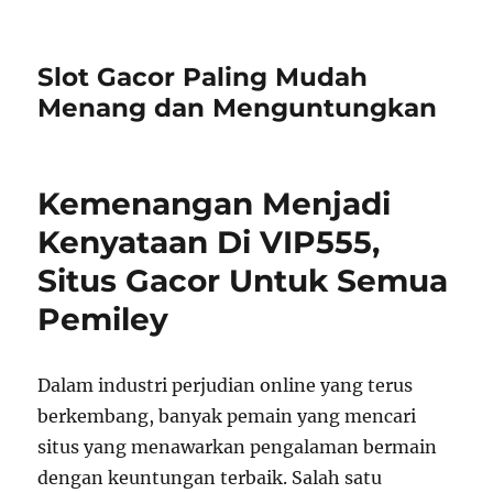
Slot Gacor Paling Mudah
Menang dan Menguntungkan
Kemenangan Menjadi
Kenyataan Di VIP555,
Situs Gacor Untuk Semua
Pemiley
Dalam industri perjudian online yang terus
berkembang, banyak pemain yang mencari
situs yang menawarkan pengalaman bermain
dengan keuntungan terbaik. Salah satu