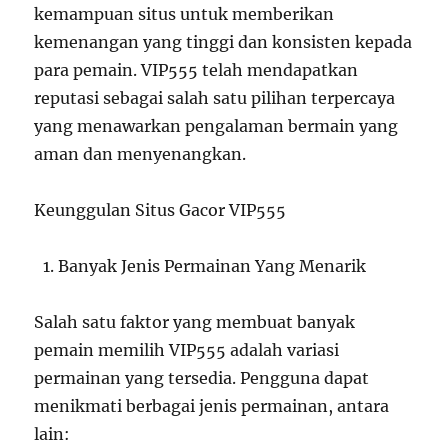
kemampuan situs untuk memberikan
kemenangan yang tinggi dan konsisten kepada
para pemain. VIP555 telah mendapatkan
reputasi sebagai salah satu pilihan terpercaya
yang menawarkan pengalaman bermain yang
aman dan menyenangkan.
Keunggulan Situs Gacor VIP555
Banyak Jenis Permainan Yang Menarik
Salah satu faktor yang membuat banyak
pemain memilih VIP555 adalah variasi
permainan yang tersedia. Pengguna dapat
menikmati berbagai jenis permainan, antara
lain: