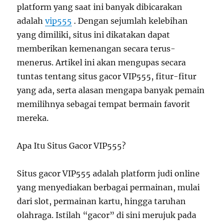
platform yang saat ini banyak dibicarakan
adalah
vip555
. Dengan sejumlah kelebihan
yang dimiliki, situs ini dikatakan dapat
memberikan kemenangan secara terus-
menerus. Artikel ini akan mengupas secara
tuntas tentang situs gacor VIP555, fitur-fitur
yang ada, serta alasan mengapa banyak pemain
memilihnya sebagai tempat bermain favorit
mereka.
Apa Itu Situs Gacor VIP555?
Situs gacor VIP555 adalah platform judi online
yang menyediakan berbagai permainan, mulai
dari slot, permainan kartu, hingga taruhan
olahraga. Istilah “gacor” di sini merujuk pada