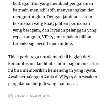
berbagai fitur yang membuat pengalaman
bermain menjadi lebih menyenangkan dan
menguntungkan. Dengan jaminan sistem
keamanan yang kuat, pilihan permainan
yang beragam, dan layanan pelanggan yang
cepat tanggap, VIP555 merupakan pilihan
terbaik bagi pecinta judi online.
Tidak perlu ragu untuk menjadi bagian dari
komunitas ini dan lihat sendiri bagaimana situs
ini bisa memberikan kemenangan yang nyata.
Awali petualangan Anda di VIP555 dan rasakan
pengalaman berjudi yang luar biasa!.
Author
Posted
admin
April 10, 2025
on