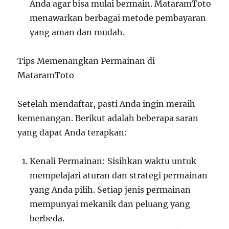
Anda agar bisa mulai bermain. MataramToto
menawarkan berbagai metode pembayaran
yang aman dan mudah.
Tips Memenangkan Permainan di
MataramToto
Setelah mendaftar, pasti Anda ingin meraih
kemenangan. Berikut adalah beberapa saran
yang dapat Anda terapkan:
Kenali Permainan: Sisihkan waktu untuk
mempelajari aturan dan strategi permainan
yang Anda pilih. Setiap jenis permainan
mempunyai mekanik dan peluang yang
berbeda.