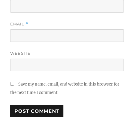
EMAIL
*
WEBSITE
Save my name, email, and website in this browser for
the next time I comment.