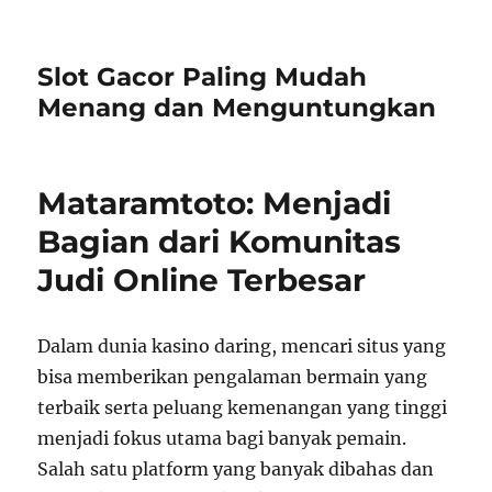
Slot Gacor Paling Mudah
Menang dan Menguntungkan
Mataramtoto: Menjadi
Bagian dari Komunitas
Judi Online Terbesar
Dalam dunia kasino daring, mencari situs yang
bisa memberikan pengalaman bermain yang
terbaik serta peluang kemenangan yang tinggi
menjadi fokus utama bagi banyak pemain.
Salah satu platform yang banyak dibahas dan