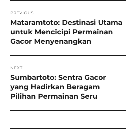
Post
PREVIOUS
navigation
Mataramtoto: Destinasi Utama
Previous
post:
untuk Mencicipi Permainan
Gacor Menyenangkan
NEXT
Sumbartoto: Sentra Gacor
Next
post:
yang Hadirkan Beragam
Pilihan Permainan Seru