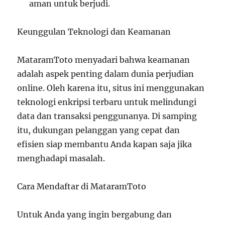
aman untuk berjudi.
Keunggulan Teknologi dan Keamanan
MataramToto menyadari bahwa keamanan
adalah aspek penting dalam dunia perjudian
online. Oleh karena itu, situs ini menggunakan
teknologi enkripsi terbaru untuk melindungi
data dan transaksi penggunanya. Di samping
itu, dukungan pelanggan yang cepat dan
efisien siap membantu Anda kapan saja jika
menghadapi masalah.
Cara Mendaftar di MataramToto
Untuk Anda yang ingin bergabung dan