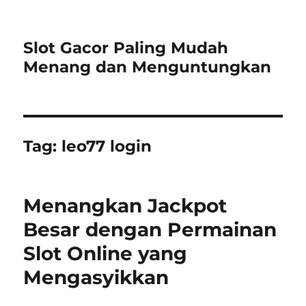
Slot Gacor Paling Mudah
Menang dan Menguntungkan
Tag:
leo77 login
Menangkan Jackpot
Besar dengan Permainan
Slot Online yang
Mengasyikkan