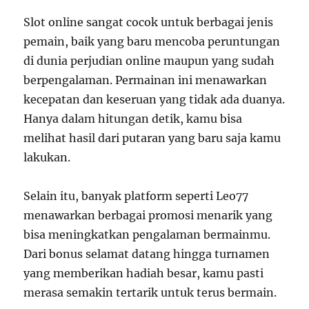
Slot online sangat cocok untuk berbagai jenis
pemain, baik yang baru mencoba peruntungan
di dunia perjudian online maupun yang sudah
berpengalaman. Permainan ini menawarkan
kecepatan dan keseruan yang tidak ada duanya.
Hanya dalam hitungan detik, kamu bisa
melihat hasil dari putaran yang baru saja kamu
lakukan.
Selain itu, banyak platform seperti Leo77
menawarkan berbagai promosi menarik yang
bisa meningkatkan pengalaman bermainmu.
Dari bonus selamat datang hingga turnamen
yang memberikan hadiah besar, kamu pasti
merasa semakin tertarik untuk terus bermain.