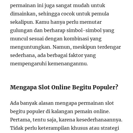
permainan ini juga sangat mudah untuk
dimainkan, sehingga cocok untuk pemula
sekalipun. Kamu hanya perlu memutar
gulungan dan berharap simbol-simbol yang
muncul sesuai dengan kombinasi yang
menguntungkan. Namun, meskipun terdengar
sederhana, ada berbagai faktor yang
mempengaruhi kemenanganmu.
Mengapa Slot Online Begitu Populer?
Ada banyak alasan mengapa permainan slot
begitu populer di kalangan pemain online.
Pertama, tentu saja, karena kesederhanaannya.
Tidak perlu keterampilan khusus atau strategi