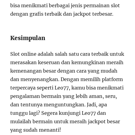
bisa menikmati berbagai jenis permainan slot
dengan grafis terbaik dan jackpot terbesar.
Kesimpulan
Slot online adalah salah satu cara terbaik untuk
merasakan keseruan dan kemungkinan meraih
kemenangan besar dengan cara yang mudah
dan menyenangkan. Dengan memilih platform
terpercaya seperti Leo77, kamu bisa menikmati
pengalaman bermain yang lebih aman, seru,
dan tentunya menguntungkan. Jadi, apa
tunggu lagi? Segera kunjungi Leo77 dan
mulailah bermain untuk meraih jackpot besar
yang sudah menanti!