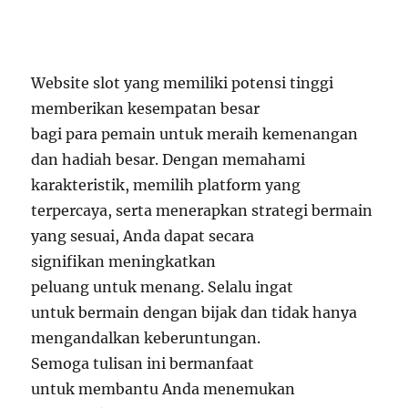
Website slot yang memiliki potensi tinggi
memberikan kesempatan besar
bagi para pemain untuk meraih kemenangan
dan hadiah besar. Dengan memahami
karakteristik, memilih platform yang
terpercaya, serta menerapkan strategi bermain
yang sesuai, Anda dapat secara
signifikan meningkatkan
peluang untuk menang. Selalu ingat
untuk bermain dengan bijak dan tidak hanya
mengandalkan keberuntungan.
Semoga tulisan ini bermanfaat
untuk membantu Anda menemukan