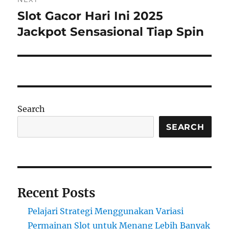
Slot Gacor Hari Ini 2025
Next
post:
Jackpot Sensasional Tiap Spin
Search
SEARCH
Recent Posts
Pelajari Strategi Menggunakan Variasi
Permainan Slot untuk Menang Lebih Banyak