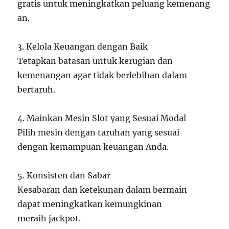
gratis untuk meningkatkan peluang kemenang
an.
3. Kelola Keuangan dengan Baik
Tetapkan batasan untuk kerugian dan
kemenangan agar tidak berlebihan dalam
bertaruh.
4. Mainkan Mesin Slot yang Sesuai Modal
Pilih mesin dengan taruhan yang sesuai
dengan kemampuan keuangan Anda.
5. Konsisten dan Sabar
Kesabaran dan ketekunan dalam bermain
dapat meningkatkan kemungkinan
meraih jackpot.